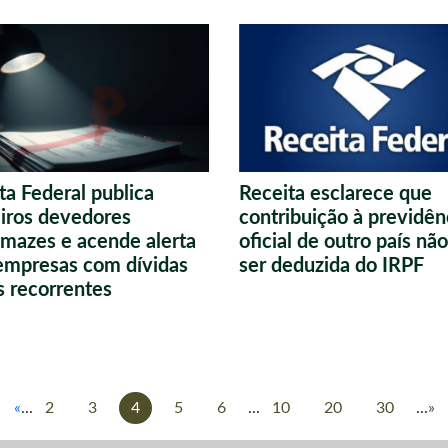
ta Federal publica
Receita esclarece que
iros devedores
contribuição à previdên
mazes e acende alerta
oficial de outro país nã
empresas com dívidas
ser deduzida do IRPF
is recorrentes
«
...
2
3
4
5
6
...
10
20
30
...
»