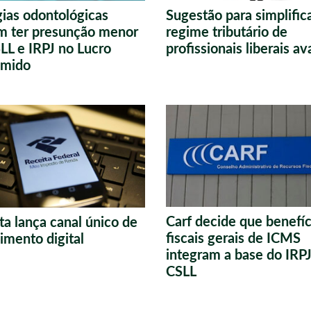
gias odontológicas
Sugestão para simplific
m ter presunção menor
regime tributário de
LL e IRPJ no Lucro
profissionais liberais a
umido
Carf decide que benefíc
ta lança canal único de
fiscais gerais de ICMS
imento digital
integram a base do IRPJ
CSLL