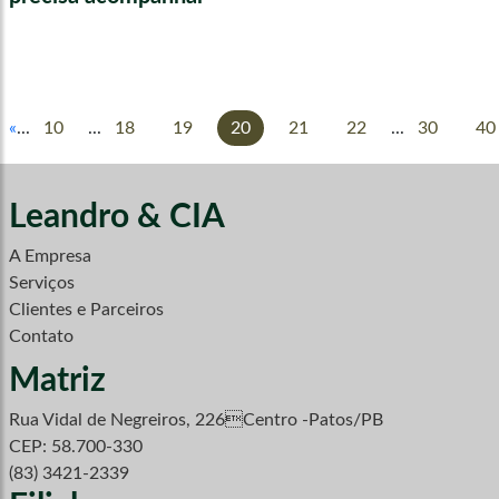
«
...
10
...
18
19
20
21
22
...
30
40
Leandro & CIA
A Empresa
Serviços
Clientes e Parceiros
Contato
Matriz
Rua Vidal de Negreiros, 226Centro -Patos/PB
CEP: 58.700-330
(83) 3421-2339