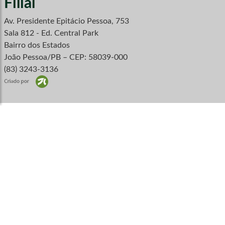
Filial
Av. Presidente Epitácio Pessoa, 753
Sala 812 - Ed. Central Park
Bairro dos Estados
João Pessoa/PB – CEP: 58039-000
(83) 3243-3136