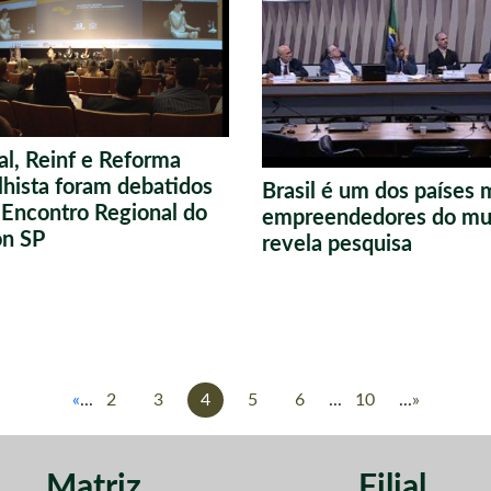
al, Reinf e Reforma
lhista foram debatidos
Brasil é um dos países 
 Encontro Regional do
empreendedores do mu
on SP
revela pesquisa
«
...
2
3
4
5
6
...
10
...
»
Matriz
Filial