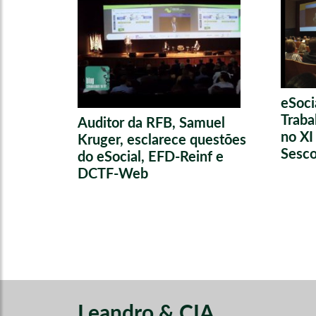
eSoci
Traba
Auditor da RFB, Samuel
no XI
Kruger, esclarece questões
Sesc
do eSocial, EFD-Reinf e
DCTF-Web
Leandro & CIA