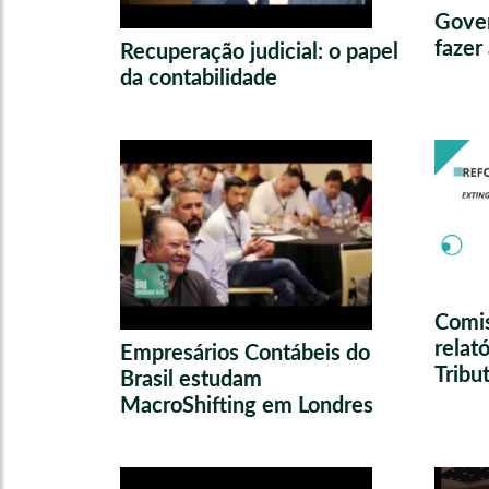
Gover
fazer
Recuperação judicial: o papel
da contabilidade
Comis
relat
Empresários Contábeis do
Tribu
Brasil estudam
MacroShifting em Londres