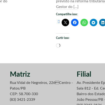
or do
previsto na reforma tributári
Gestor do […]
Compartilhe isso:
Curtir isso:
Carregando...
Matriz
Filial
Rua Vidal de Negreiros, 226Centro -
Av. Presidente Ep
Patos/PB
Sala 812 - Ed. Ce
CEP: 58.700-330
Bairro dos Estad
(83) 3421-2339
João Pessoa/PB 