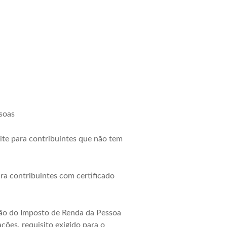
soas
site para contribuintes que não tem
ra contribuintes com certificado
ação do Imposto de Renda da Pessoa
ões, requisito exigido para o