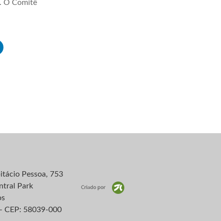
a. O Comitê
itácio Pessoa, 753
ntral Park
os
– CEP: 58039-000