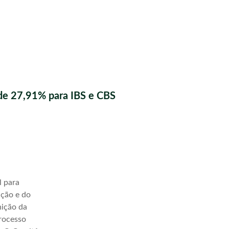
de 27,91% para IBS e CBS
l para
ação e do
nição da
processo