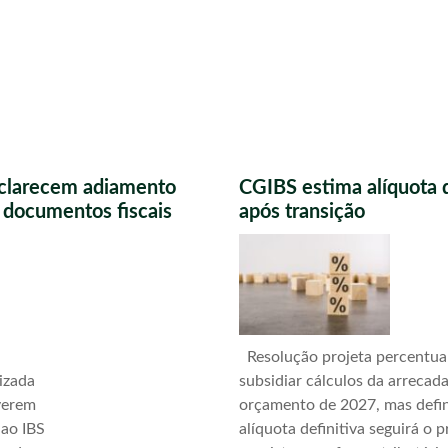
sclarecem adiamento
CGIBS estima alíquota 
s documentos fiscais
após transição
Resolução projeta percentua
izada
subsidiar cálculos da arrecad
verem
orçamento de 2027, mas defi
 ao IBS
alíquota definitiva seguirá o 