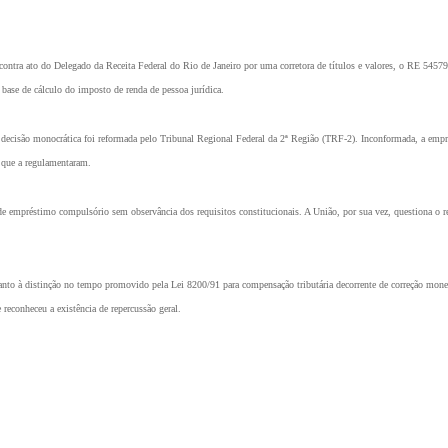
tra ato do Delegado da Receita Federal do Rio de Janeiro por uma corretora de títulos e valores, o RE 545796
 base de cálculo do imposto de renda de pessoa jurídica.
 a decisão monocrática foi reformada pelo Tribunal Regional Federal da 2ª Região (TRF-2). Inconformada, a empr
 que a regulamentaram.
de empréstimo compulsório sem observância dos requisitos constitucionais. A União, por sua vez, questiona o r
anto à distinção no tempo promovido pela Lei 8200/91 para compensação tributária decorrente de correção monet
reconheceu a existência de repercussão geral.