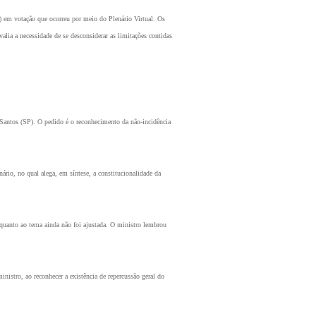
 em votação que ocorreu por meio do Plenário Virtual. Os
lia a necessidade de se desconsiderar as limitações contidas
Santos (SP). O pedido é o reconhecimento da não-incidência
ário, no qual alega, em síntese, a constitucionalidade da
a quanto ao tema ainda não foi ajustada. O ministro lembrou
nistro, ao reconhecer a existência de repercussão geral do