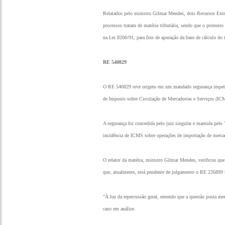
Relatados pelo ministro Gilmar Mendes, dois Recursos Extr
processos tratam de matéria tributária, sendo que o primeir
na Lei 8200/91, para fins de apuração da base de cálculo do 
RE 540829
O RE 540829 teve origem em um mandado segurança impetrado
de Imposto sobre Circulação de Mercadorias e Serviços (IC
A segurança foi concedida pelo juiz singular e mantida pelo 
incidência de ICMS sobre operações de importação de mercad
O relator da matéria, ministro Gilmar Mendes, verificou que 
que, atualmente, está pendente de julgamento o RE 226899
"À luz da repercussão geral, entendo que a questão posta mer
caso em análise.