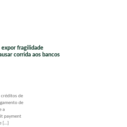
 expor fragilidade
causar corrida aos bancos
 créditos de
agamento de
e a
lit payment
e […]