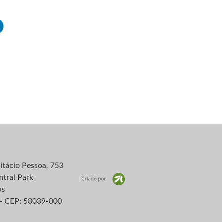
itácio Pessoa, 753
ntral Park
os
– CEP: 58039-000