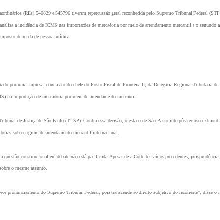
aordinários (REs) 540829 e 545796 tiveram repercussão geral reconhecida pelo Supremo Tribunal Federal (STF)
o analisa a incidência de ICMS nas importações de mercadoria por meio de arrendamento mercantil e o segundo ava
imposto de renda de pessoa jurídica.
 por uma empresa, contra ato do chefe do Posto Fiscal de Fronteira II, da Delegacia Regional Tributária de 
MS) na importação de mercadoria por meio de arrendamento mercantil.
Tribunal de Justiça de São Paulo (TJ-SP). Contra essa decisão, o estado de São Paulo interpôs recurso extraordin
orias sob o regime de arrendamento mercantil internacional.
a questão constitucional em debate não está pacificada. Apesar de a Corte ter vários precedentes, jurisprudênci
 sobre o mesmo assunto.
ece pronunciamento do Supremo Tribunal Federal, pois transcende ao direito subjetivo do recorrente", disse o mi