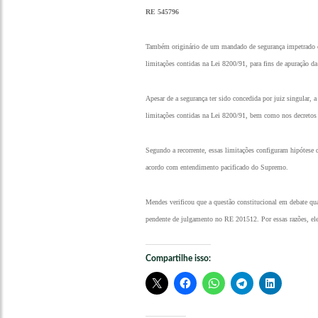
RE 545796
Também originário de um mandado de segurança impetrado con
limitações contidas na Lei 8200/91, para fins de apuração da
Apesar de a segurança ter sido concedida por juiz singular,
limitações contidas na Lei 8200/91, bem como nos decretos
Segundo a recorrente, essas limitações configuram hipótese 
acordo com entendimento pacificado do Supremo.
Mendes verificou que a questão constitucional em debate qu
pendente de julgamento no RE 201512. Por essas razões, ele 
Compartilhe isso: