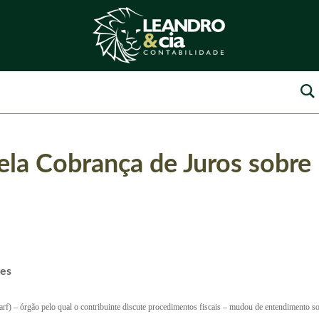
la Cobrança de Juros sobre
es
f) – órgão pelo qual o contribuinte discute procedimentos fiscais – mudou de entendimento sob