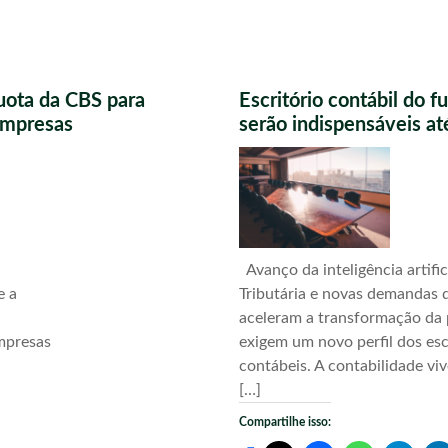
uota da CBS para
Escritório contábil do 
 empresas
serão indispensáveis a
Avanço da inteligência artific
e a
Tributária e novas demandas d
aceleram a transformação da 
mpresas
exigem um novo perfil dos esc
contábeis. A contabilidade vi
[…]
Compartilhe isso: