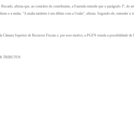
cado, afirma que, ao contrário do contribuinte, a Fazenda entende que o parágrafo 3º, do artig
tributo e a multa. "A multa também é um débito com a União", afirma. Segundo ele, entender o 
da Câmara Superior de Recursos Fiscais e, por esse motivo, a PGFN estuda a possibilidade de l
 & TRIBUTOS