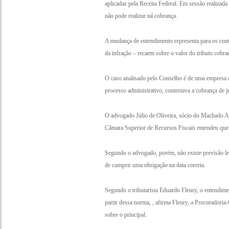
aplicadas pela Receita Federal. Em sessão realizad
não pode realizar tal cobrança.
A mudança de entendimento representa para os contr
da infração – recaem sobre o valor do tributo cobra
O caso analisado pelo Conselho é de uma empresa d
processo administrativo, contestava a cobrança de j
O advogado Júlio de Oliveira, sócio do Machado As
Câmara Superior de Recursos Fiscais entendeu que a
Segundo o advogado, porém, não existe previsão leg
de cumprir uma obrigação na data correta.
Segundo o tributarista Eduardo Fleury, o entendiment
partir dessa norma, , afirma Fleury, a Procuradoria
sobre o principal.