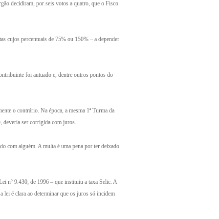
gão decidiram, por seis votos a quatro, que o Fisco
ultas cujos percentuais de 75% ou 150% – a depender
tribuinte foi autuado e, dentre outros pontos do
mente o contrário. Na época, a mesma 1ª Turma da
 deveria ser corrigida com juros.
tido com alguém. A multa é uma pena por ter deixado
ei nº 9.430, de 1996 – que instituiu a taxa Selic. A
 lei é clara ao determinar que os juros só incidem