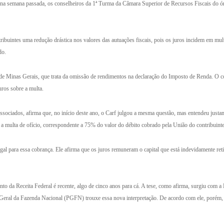
a na semana passada, os conselheiros da 1ª Turma da Câmara Superior de Recursos Fiscais do ór
ibuintes uma redução drástica nos valores das autuações fiscais, pois os juros incidem em m
do.
e Minas Gerais, que trata da omissão de rendimentos na declaração do Imposto de Renda. O con
uros sobre a multa.
sociados, afirma que, no início deste ano, o Carf julgou a mesma questão, mas entendeu justa
 multa de ofício, correspondente a 75% do valor do débito cobrado pela União do contribuinte,
al para essa cobrança. Ele afirma que os juros remuneram o capital que está indevidamente re
o da Receita Federal é recente, algo de cinco anos para cá. A tese, como afirma, surgiu com a L
-Geral da Fazenda Nacional (PGFN) trouxe essa nova interpretação. De acordo com ele, porém, a