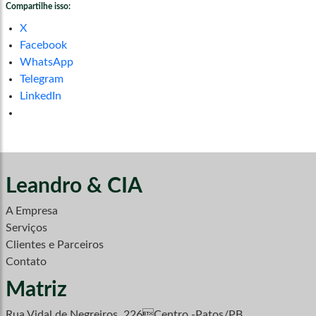
Compartilhe isso:
X
Facebook
WhatsApp
Telegram
LinkedIn
Leandro & CIA
A Empresa
Serviços
Clientes e Parceiros
Contato
Matriz
Rua Vidal de Negreiros, 226Centro -Patos/PB