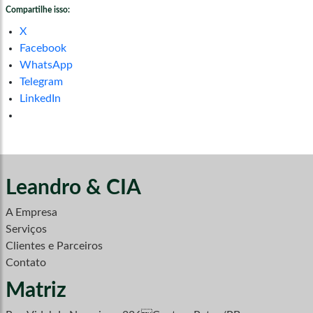
Compartilhe isso:
X
Facebook
WhatsApp
Telegram
LinkedIn
Leandro & CIA
A Empresa
Serviços
Clientes e Parceiros
Contato
Matriz