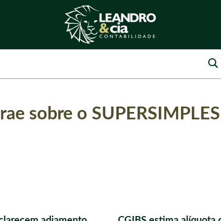
ebrae sobre o SUPERSIMPLES
sclarecem adiamento
CGIBS estima alíquota 