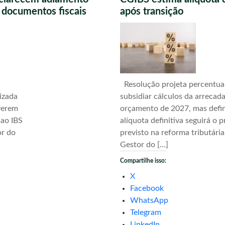
s documentos fiscais
após transição
Resolução projeta percentua
izada
subsidiar cálculos da arrecad
verem
orçamento de 2027, mas defi
 ao IBS
alíquota definitiva seguirá o 
or do
previsto na reforma tributári
Gestor do […]
Compartilhe isso:
X
Facebook
WhatsApp
Telegram
LinkedIn