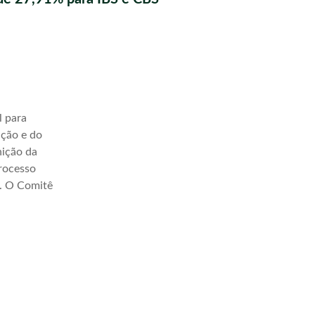
l para
ação e do
nição da
processo
a. O Comitê