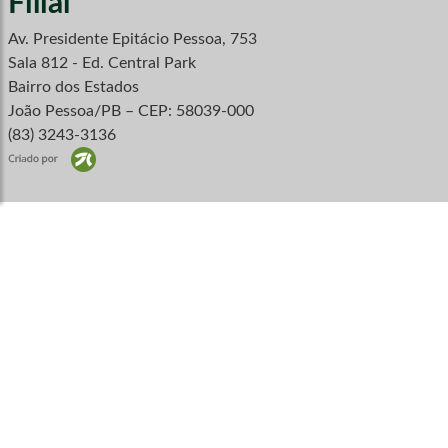
Filial
Av. Presidente Epitácio Pessoa, 753
Sala 812 - Ed. Central Park
Bairro dos Estados
João Pessoa/PB – CEP: 58039-000
(83) 3243-3136