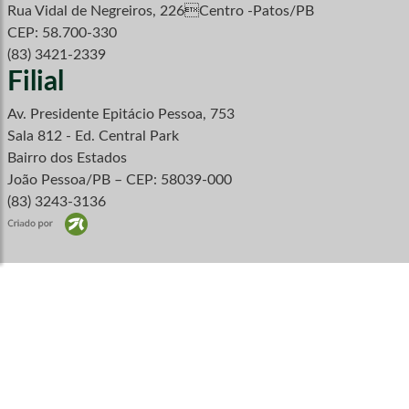
Rua Vidal de Negreiros, 226Centro -Patos/PB
CEP: 58.700-330
(83) 3421-2339
Filial
Av. Presidente Epitácio Pessoa, 753
Sala 812 - Ed. Central Park
Bairro dos Estados
João Pessoa/PB – CEP: 58039-000
(83) 3243-3136