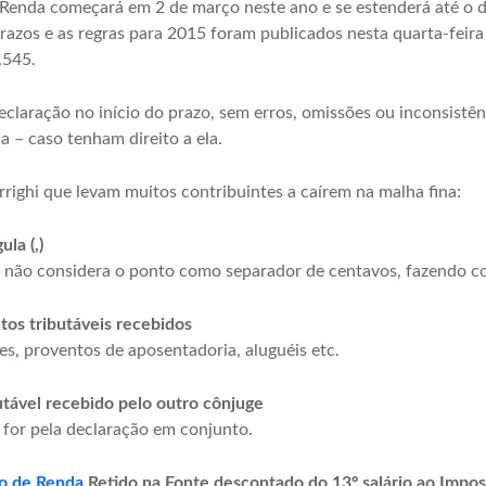
Renda começará em 2 de março neste ano e se estenderá até o di
razos e as regras para 2015 foram publicados nesta quarta-feira (
.545.
eclaração no início do prazo, sem erros, omissões ou inconsist
a – caso tenham direito a ela.
Arrighi que levam muitos contribuintes a caírem na malha fina:
ula (,)
não considera o ponto como separador de centavos, fazendo com
tos tributáveis recebidos
res, proventos de aposentadoria, aluguéis etc.
utável recebido pelo outro cônjuge
 for pela declaração em conjunto.
o de Renda
Retido na Fonte descontado do 13º salário ao Impos