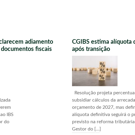
sclarecem adiamento
CGIBS estima alíquota 
s documentos fiscais
após transição
Resolução projeta percentua
izada
subsidiar cálculos da arrecad
verem
orçamento de 2027, mas defi
 ao IBS
alíquota definitiva seguirá o 
or do
previsto na reforma tributári
Gestor do […]