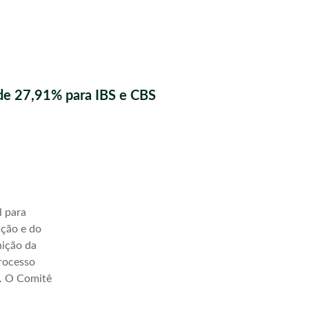
de 27,91% para IBS e CBS
l para
ação e do
nição da
processo
a. O Comitê