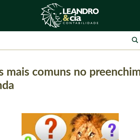
os mais comuns no preenchi
nda