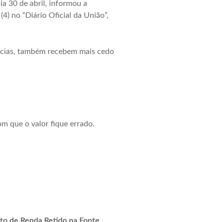
a 30 de abril, informou a
4) no “Diário Oficial da União”,
ências, também recebem mais cedo
 que o valor fique errado.
to de Renda Retido na Fonte