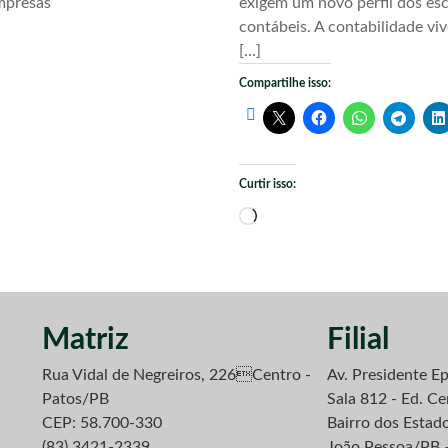
mpresas
exigem um novo perfil dos esc
contábeis. A contabilidade vi
[…]
Compartilhe isso:
Curtir isso:
Carregando...
Matriz
Filial
Rua Vidal de Negreiros, 226Centro -
Av. Presidente Ep
Patos/PB
Sala 812 - Ed. Ce
CEP: 58.700-330
Bairro dos Estad
(83) 3421-2339
João Pessoa/PB 