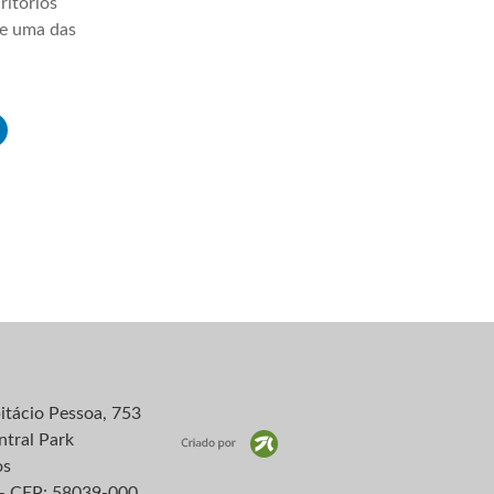
ritórios
ve uma das
itácio Pessoa, 753
ntral Park
os
– CEP: 58039-000