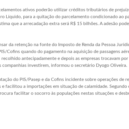
lamentos ativos poderão utilizar créditos tributários de prejuízo
cro Líquido, para a quitação do parcelamento condicionado ao
tima que a arrecadação extra será R$ 15 bilhões. A adesão poderá
ar da retenção na fonte do Imposto de Renda da Pessoa Jurídica
 PIS/Cofins quando do pagamento na aquisição de passagens aér
a recolhido antecipadamente e depois as empresas trocavam por c
as companhias investirem, informou o secretário Dyogo Oliveira.
utação do PIS/Pasep e da Cofins incidente sobre operações de re
e facilitou a importações em situação de calamidade. Segundo o
rocura facilitar o socorro às populações nestas situações e des