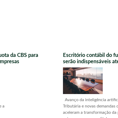
uota da CBS para
Escritório contábil do 
 empresas
serão indispensáveis a
Avanço da inteligência artific
e a
Tributária e novas demandas d
aceleram a transformação da 