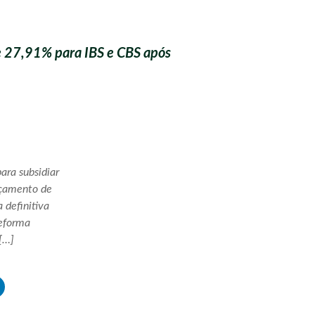
e 27,91% para IBS e CBS após
ara subsidiar
rçamento de
 definitiva
reforma
[…]