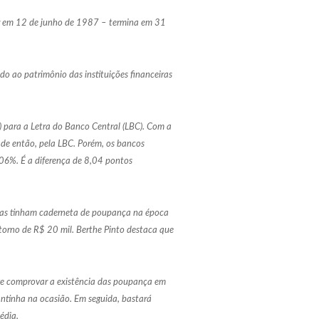
gor em 12 de junho de 1987 – termina em 31
o ao patrimônio das instituições financeiras
para a Letra do Banco Central (LBC). Com a
 de então, pela LBC. Porém, os bancos
06%. É a diferença de 8,04 pontos
ssoas tinham caderneta de poupança na época
 torno de R$ 20 mil. Berthe Pinto destaca que
eve comprovar a existência das poupança em
antinha na ocasião. Em seguida, bastará
édia.