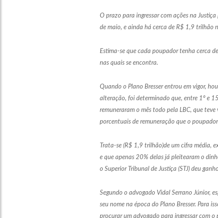
O prazo para ingressar com ações na Justiç
de maio, e ainda há cerca de R$ 1,9 trilhão
Estima-se que cada poupador tenha cerca de R
nas quais se encontra.
Quando o Plano Bresser entrou em vigor, ho
alteração, foi determinado que, entre 1º e 
remuneraram o mês todo pela LBC, que teve 
porcentuais de remuneração que o poupador t
Trata-se (R$ 1,9 trilhão)de um cifra média, 
e que apenas 20% delas já pleitearam o dinhe
o Superior Tribunal de Justiça (STJ) deu gan
Segundo o advogado Vidal Serrano Júnior, es
seu nome na época do Plano Bresser. Para iss
procurar um advogado para ingressar com o p