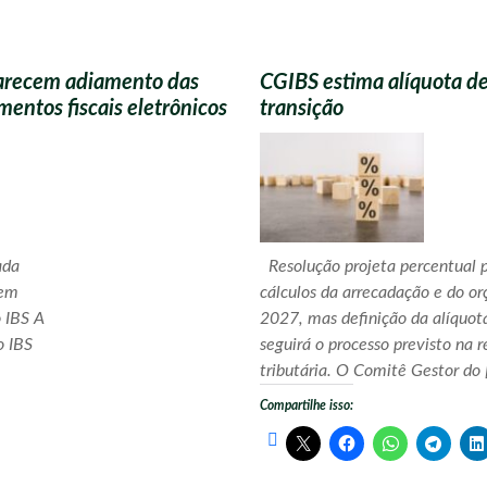
larecem adiamento das
CGIBS estima alíquota d
entos fiscais eletrônicos
transição
ada
Resolução projeta percentual p
rem
cálculos da arrecadação e do o
 IBS A
2027, mas definição da alíquota
o IBS
seguirá o processo previsto na 
tributária. O Comitê Gestor do 
Compartilhe isso: