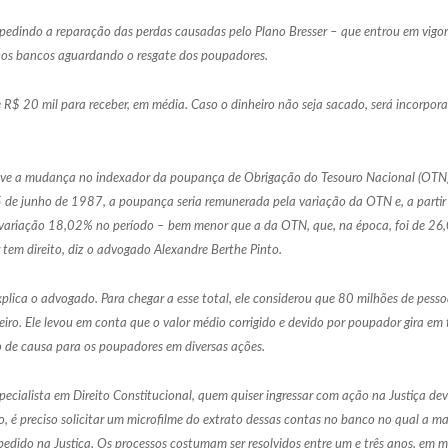
a pedindo a reparação das perdas causadas pelo Plano Bresser – que entrou em vi
 nos bancos aguardando o resgate dos poupadores.
$ 20 mil para receber, em média. Caso o dinheiro não seja sacado, será incorporad
uve a mudança no indexador da poupança de Obrigação do Tesouro Nacional (OTN) 
15 de junho de 1987, a poupança seria remunerada pela variação da OTN e, a partir
variação 18,02% no período – bem menor que a da OTN, que, na época, foi de 26,
em direito, diz o advogado Alexandre Berthe Pinto.
explica o advogado. Para chegar a esse total, ele considerou que 80 milhões de pe
iro. Ele levou em conta que o valor médio corrigido e devido por poupador gira em
ho de causa para os poupadores em diversas ações.
pecialista em Direito Constitucional, quem quiser ingressar com ação na Justiça d
o, é preciso solicitar um microfilme do extrato dessas contas no banco no qual a m
edido na Justiça. Os processos costumam ser resolvidos entre um e três anos, em m