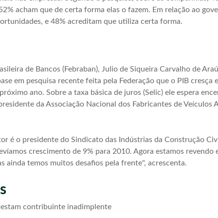
 52% acham que de certa forma elas o fazem. Em relação ao go
rtunidades, e 48% acreditam que utiliza certa forma.
sileira de Bancos (Febraban), Julio de Siqueira Carvalho de Araú
se em pesquisa recente feita pela Federação que o PIB cresça 
próximo ano. Sobre a taxa básica de juros (Selic) ele espera enc
presidente da Associação Nacional dos Fabricantes de Veículos A
r é o presidente do Sindicato das Indústrias da Construção Civi
víamos crescimento de 9% para 2010. Agora estamos revendo es
s ainda temos muitos desafios pela frente", acrescenta.
s
estam contribuinte inadimplente