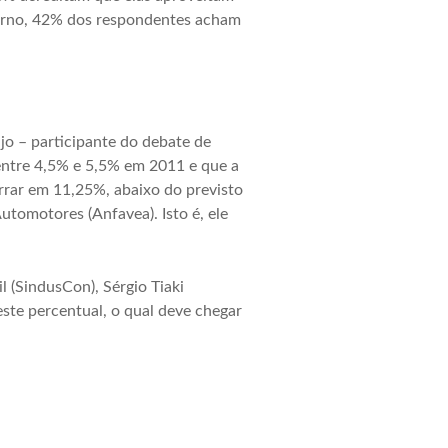
verno, 42% dos respondentes acham
jo – participante do debate de
entre 4,5% e 5,5% em 2011 e que a
errar em 11,25%, abaixo do previsto
utomotores (Anfavea). Isto é, ele
l (SindusCon), Sérgio Tiaki
te percentual, o qual deve chegar