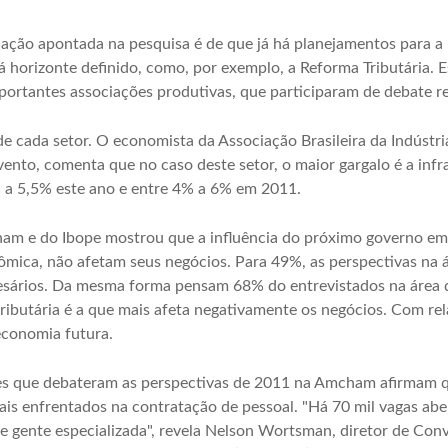
ação apontada na pesquisa é de que já há planejamentos para a 
há horizonte definido, como, por exemplo, a Reforma Tributária. 
portantes associações produtivas, que participaram de debate 
 cada setor. O economista da Associação Brasileira da Indústria
ento, comenta que no caso deste setor, o maior gargalo é a infra
 a 5,5% este ano e entre 4% a 6% em 2011.
cham e do Ibope mostrou que a influência do próximo governo em
mica, não afetam seus negócios. Para 49%, as perspectivas na 
ários. Da mesma forma pensam 68% do entrevistados na área d
tributária é a que mais afeta negativamente os negócios. Com re
economia futura.
es que debateram as perspectivas de 2011 na Amcham afirmam qu
is enfrentados na contratação de pessoal. "Há 70 mil vagas abe
e gente especializada", revela Nelson Wortsman, diretor de Conv