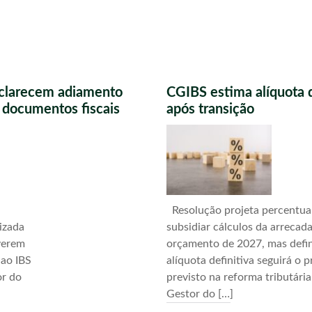
sclarecem adiamento
CGIBS estima alíquota 
s documentos fiscais
após transição
Resolução projeta percentua
izada
subsidiar cálculos da arrecad
verem
orçamento de 2027, mas defi
 ao IBS
alíquota definitiva seguirá o 
or do
previsto na reforma tributári
Gestor do […]