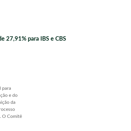
de 27,91% para IBS e CBS
l para
ação e do
nição da
processo
a. O Comitê