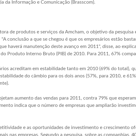
gia da Informação e Comunicação (Brasscom).
ora de produtos e serviços da Amcham, o objetivo da pesquisa e
 "A conclusão a que se chegou é que os empresários estão basta
ue haverá manutenção deste avanço em 2011", disse, ao explicar
do Produto Interno Bruto (PIB) de 2010. Para 2011, 67% compar
ários acreditam em estabilidade tanto em 2010 (69% do total),
estabilidade do câmbio para os dois anos (57%, para 2010, e 61
nte).
ojetam aumento das vendas para 2011, contra 79% que esperam 
mento indica que o número de empresas que ampliarão investi
tividade e as oportunidades de investimento e crescimento ofer
mais nas empresas. Segundo a pesquisa, sobre as companhias, 4