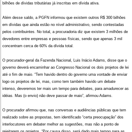
bilhões de dívidas tributárias já inscritas em dívida ativa.
Além desse saldo, a PGFN informou que existem outros R$ 300 bilhões
em dívidas que ainda estão no nível administrativo, sendo contestadas
pelos contribuintes. No total, a procuradoria diz que existem 3 milhões de
devedores entre empresas e pessoas físicas, sendo que apenas 3 mil
concentram cerca de 60% da dívida total.
O procurador-geral da Fazenda Nacional, Luis Inácio Adams, disse que o
governo deverá encaminhar ao Congresso Nacional os dois projetos de lei
até o fim de maio. “Tem havido dentro do governo uma vontade de enviar
logo os projetos de lei, mas, como tem também havido um debate
intenso, deveremos ter mais um tempo para debates, para amadurecer as
idéias. Mas (o envio) não deve passar de maio”, afirmou Adams.
O procurador afirmou que, nas conversas e audiências públicas que tem
realizado sobre as propostas, tem identificado “certa preocupação” dos
interlocutores em debater melhor as sugestões, mas não a ponto de
rejeitarem os projetos. “Por causa disso, será dado mais tempo para as