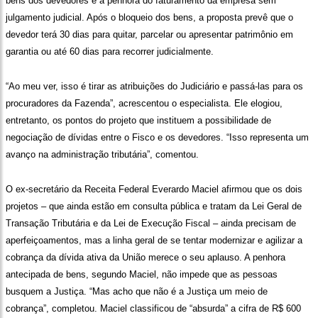
bens dos devedores e a penhora do faturamento da empresa sem
julgamento judicial. Após o bloqueio dos bens, a proposta prevê que o
devedor terá 30 dias para quitar, parcelar ou apresentar patrimônio em
garantia ou até 60 dias para recorrer judicialmente.
“Ao meu ver, isso é tirar as atribuições do Judiciário e passá-las para os
procuradores da Fazenda”, acrescentou o especialista. Ele elogiou,
entretanto, os pontos do projeto que instituem a possibilidade de
negociação de dívidas entre o Fisco e os devedores. “Isso representa um
avanço na administração tributária”, comentou.
O ex-secretário da Receita Federal Everardo Maciel afirmou que os dois
projetos – que ainda estão em consulta pública e tratam da Lei Geral de
Transação Tributária e da Lei de Execução Fiscal – ainda precisam de
aperfeiçoamentos, mas a linha geral de se tentar modernizar e agilizar a
cobrança da dívida ativa da União merece o seu aplauso. A penhora
antecipada de bens, segundo Maciel, não impede que as pessoas
busquem a Justiça. “Mas acho que não é a Justiça um meio de
cobrança”, completou. Maciel classificou de “absurda” a cifra de R$ 600