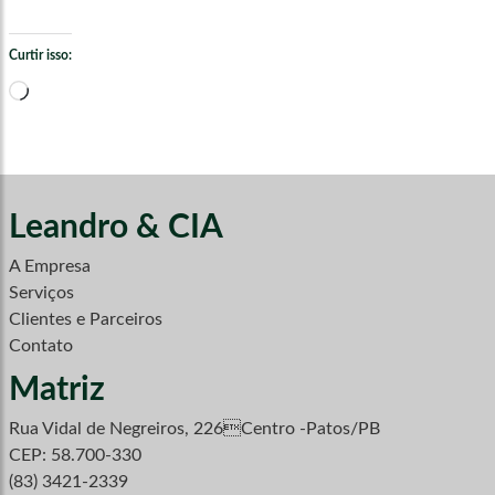
Curtir isso:
Carregando...
Leandro & CIA
A Empresa
Serviços
Clientes e Parceiros
Contato
Matriz
Rua Vidal de Negreiros, 226Centro -Patos/PB
CEP: 58.700-330
(83) 3421-2339