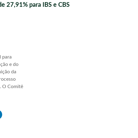
de 27,91% para IBS e CBS
l para
ação e do
nição da
processo
a. O Comitê