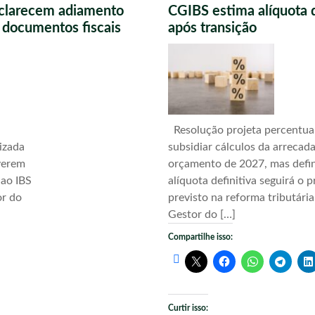
sclarecem adiamento
CGIBS estima alíquota 
s documentos fiscais
após transição
Resolução projeta percentua
izada
subsidiar cálculos da arrecad
verem
orçamento de 2027, mas defi
 ao IBS
alíquota definitiva seguirá o 
or do
previsto na reforma tributári
Gestor do […]
Compartilhe isso:
Curtir isso: