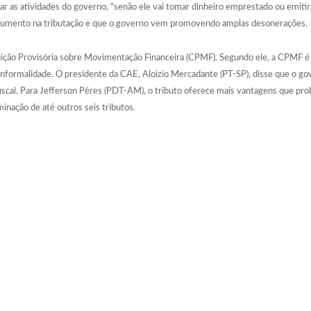
iar as atividades do governo, "senão ele vai tomar dinheiro emprestado ou emitir
aumento na tributação e que o governo vem promovendo amplas desonerações.
ção Provisória sobre Movimentação Financeira (CPMF). Segundo ele, a CPMF é mui
 informalidade. O presidente da CAE, Aloizio Mercadante (PT-SP), disse que o go
fiscal. Para Jefferson Péres (PDT-AM), o tributo oferece mais vantagens que pro
nação de até outros seis tributos.