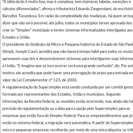
"A idéia da lei é muito boa, mas é complexa, tem inúmeras tabelas, exceções e
cálculos diferenciados", afirma o tributarista Eduardo Zangerolami, do escritóri
Barcellos Tucunduva. Em razão da complexidade das mudanças, há quem arris
dizer que não será possível, até julho, todos os municípios terem aprovado leis
criar os "Simples" municipais e terem sistemas informatizados interligados aos
Estados e União.
O presidente do Sindicato da Micro e Pequena Indústria do Estado de São Paul
(Simpi), Joseph Couri, acredita que não haverá tempo hábil para todos os munic
aprovarem suas leis e desenvolverem sistemas para interligarem suas inform
à União. "E imagino que se isso ocorrer será uma grande confusão", diz. Por es
motivo, ele acredita que pode haver uma prorrogação do prazo para entrada e
vigor da Lei Complementar nº 123, de 2006.
A regulamentação do Supersimples está sendo conduzida por um comitê gesto
formado por representantes dos Estados, União e municípios. Segundo
informações da Receita Federal, as reuniões estão ocorrendo, mas ainda não h
previsão da regulamentação ou a data para a opção pelo Supersimples para as
empresas que estão fora do Simples Federal. Para os empreendimentos que já
estão no sistema federal, a migração será automática. A partir do Supersimples
micro e pequenas empresas recolherão, por meio de uma única alíquota, os tri