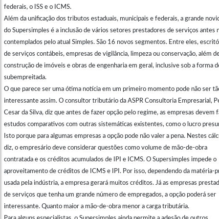
federais, o ISS e o ICMS.
Além da unificação dos tributos estaduais, municipais e federais, a grande nov
do Supersimples é a inclusão de vários setores prestadores de serviços antes 
contemplados pelo atual Simples. São 16 novos segmentos. Entre eles, escritó
de serviços contábeis, empresas de vigilância, limpeza ou conservação, além d
construção de imóveis e obras de engenharia em geral, inclusive sob a forma d
subempreitada.
O que parece ser uma ótima notícia em um primeiro momento pode não ser tã
interessante assim. O consultor tributário da ASPR Consultoria Empresarial, P
Cesar da Silva, diz que antes de fazer opção pelo regime, as empresas devem f
estudos comparativos com outras sistemáticas existentes, como o lucro presu
Isto porque para algumas empresas a opção pode não valer a pena. Nestes cálc
diz, o empresário deve considerar questões como volume de mão-de-obra
contratada e os créditos acumulados de IPI e ICMS. O Supersimples impede o
aproveitamento de créditos de ICMS e IPI. Por isso, dependendo da matéria-p
usada pela indústria, a empresa gerará muitos créditos. Já as empresas presta
de serviços que tenha um grande número de empregados, a opção poderá ser
interessante. Quanto maior a mão-de-obra menor a carga tributária.
Para alguns especialistas, o Supersimples ainda permite a adesão de outros