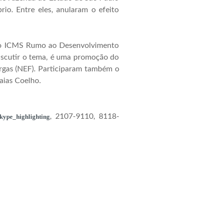
brio. Entre eles, anularam o efeito
os do ICMS Rumo ao Desenvolvimento
 discutir o tema, é uma promoção do
argas (NEF). Participaram também o
saias Coelho.
, 2107-9110, 8118-
kype_highlighting