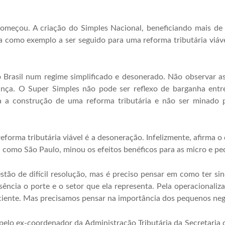
á começou. A criação do Simples Nacional, beneficiando mais d
a como exemplo a ser seguido para uma reforma tributária viáv
Brasil num regime simplificado e desonerado. Não observar as
ança. O Super Simples não pode ser reflexo de barganha entr
ara a construção de uma reforma tributária e não ser minado
forma tributária viável é a desoneração. Infelizmente, afirma o d
, como São Paulo, minou os efeitos benéficos para as micro e p
tão de difícil resolução, mas é preciso pensar em como ter si
cia o porte e o setor que ela representa. Pela operacionalizaç
ficiente. Mas precisamos pensar na importância dos pequenos neg
elo ex-coordenador da Administração Tributária da Secretaria