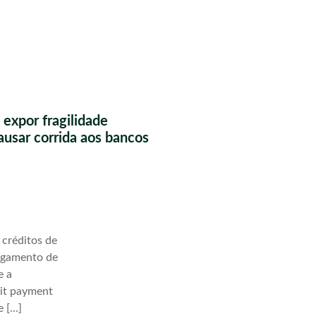
 expor fragilidade
causar corrida aos bancos
 créditos de
agamento de
e a
lit payment
e […]