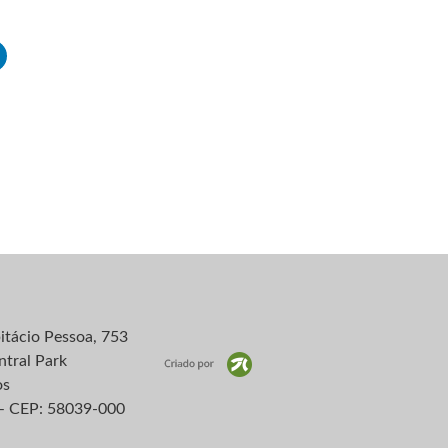
itácio Pessoa, 753
ntral Park
os
– CEP: 58039-000