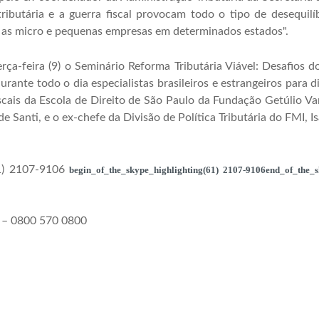
tributária e a guerra fiscal provocam todo o tipo de desequilí
 as micro e pequenas empresas em determinados estados".
erça-feira (9) o Seminário Reforma Tributária Viável: Desafi
 durante todo o dia especialistas brasileiros e estrangeiros para
cais da Escola de Direito de São Paulo da Fundação Getúlio V
 Santi, e o ex-chefe da Divisão de Política Tributária do FMI, I
1) 2107-9106
begin_of_the_skype_highlighting
(61) 2107-9106
end_of_the_s
 – 0800 570 0800