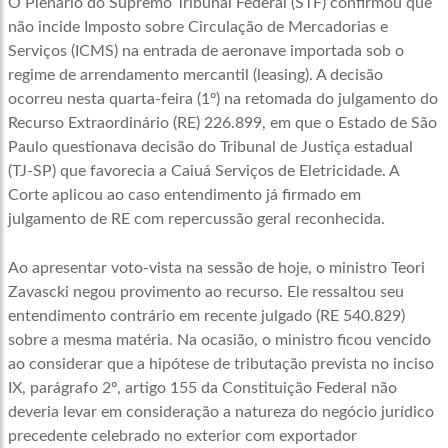
O Plenário do Supremo Tribunal Federal (STF) confirmou que
não incide Imposto sobre Circulação de Mercadorias e
Serviços (ICMS) na entrada de aeronave importada sob o
regime de arrendamento mercantil (leasing). A decisão
ocorreu nesta quarta-feira (1º) na retomada do julgamento do
Recurso Extraordinário (RE) 226.899, em que o Estado de São
Paulo questionava decisão do Tribunal de Justiça estadual
(TJ-SP) que favorecia a Caiuá Serviços de Eletricidade. A
Corte aplicou ao caso entendimento já firmado em
julgamento de RE com repercussão geral reconhecida.
Ao apresentar voto-vista na sessão de hoje, o ministro Teori
Zavascki negou provimento ao recurso. Ele ressaltou seu
entendimento contrário em recente julgado (RE 540.829)
sobre a mesma matéria. Na ocasião, o ministro ficou vencido
ao considerar que a hipótese de tributação prevista no inciso
IX, parágrafo 2º, artigo 155 da Constituição Federal não
deveria levar em consideração a natureza do negócio jurídico
precedente celebrado no exterior com exportador