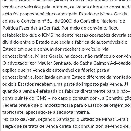
de inconstitucionalidade (Adin) na qual é discutida a tributaçã
vendas de veículos pela internet, ou venda direta ao consumido
ação foi proposta há cinco anos pelo Estado de Minas Gerais
contra o Convênio nº 51, de 2000, do Conselho Nacional de
Política Fazendária (Confaz). Por meio do convênio, ficou
estabelecido que o ICMS incidente nessas operações deveria s
dividido entre o Estado que sedia a fábrica de automóveis e o
Estado em que o consumidor receberá o veículo, via
concessionária. Minas Gerais, na época, não ratificou o convên
O advogado Igor Mauler Santiago, do Sacha Calmon Advogado
explica que na venda de automóvel da fábrica para a
concessionária, localizada em um Estado diferente da montado
os dois Estados recebem uma parte do imposto pela venda. Já
quando a venda é efetuada da fábrica diretamente para o não-
contribuinte do ICMS – no caso o consumidor -, a Constituiçã
Federal prevê que o imposto ficará para o Estado de origem do
fabricante, aplicando-se a alíquota interna.
No caso da Adin, segundo Santiago, o Estado de Minas Gerais
alega que se trata de venda direta ao consumidor, devendo-se,