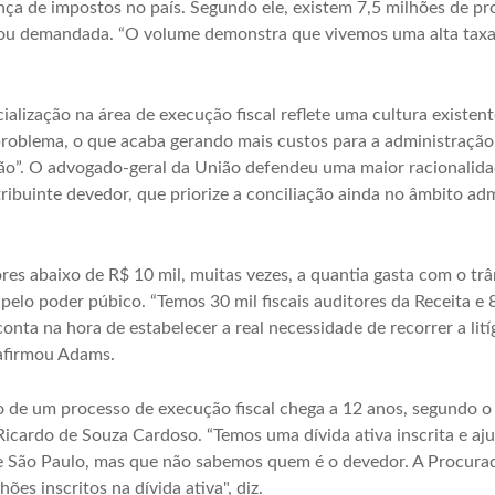
nça de impostos no país. Segundo ele, existem 7,5 milhões de p
 demandada. “O volume demonstra que vivemos uma alta taxa de
alização na área de execução fiscal reflete uma cultura existent
oblema, o que acaba gerando mais custos para a administração pú
o”. O advogado-geral da União defendeu uma maior racionalida
ribuinte devedor, que priorize a conciliação ainda no âmbito ad
s abaixo de R$ 10 mil, muitas vezes, a quantia gasta com o trâ
 pelo poder púbico. “Temos 30 mil fiscais auditores da Receita e
onta na hora de estabelecer a real necessidade de recorrer a lit
 afirmou Adams.
 de um processo de execução fiscal chega a 12 anos, segundo o
icardo de Souza Cardoso. “Temos uma dívida ativa inscrita e aj
e São Paulo, mas que não sabemos quem é o devedor. A Procura
es inscritos na dívida ativa", diz.