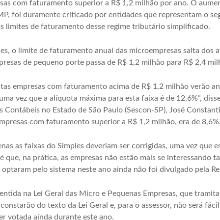
sas com faturamento superior a R$ 1,2 milhão por ano. O aume
P, foi duramente criticado por entidades que representam o se
 limites de faturamento desse regime tributário simplificado.
es, o limite de faturamento anual das microempresas salta dos a
presas de pequeno porte passa de R$ 1,2 milhão para R$ 2,4 mil
tas empresas com faturamento acima de R$ 1,2 milhão verão anu
uma vez que a alíquota máxima para esta faixa é de 12,6%”, disse
s Contábeis no Estado de São Paulo (Sescon-SP), José Constantin
empresas com faturamento superior a R$ 1,2 milhão, era de 8,6%
nas as faixas do Simples deveriam ser corrigidas, uma vez que 
é que, na prática, as empresas não estão mais se interessando ta
taram pelo sistema neste ano ainda não foi divulgado pela Rec
ntida na Lei Geral das Micro e Pequenas Empresas, que tramit
onstarão do texto da Lei Geral e, para o assessor, não será fác
 ser votada ainda durante este ano.