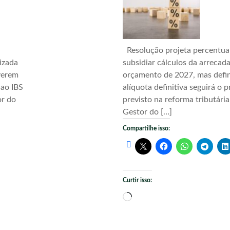
Resolução projeta percentua
izada
subsidiar cálculos da arrecad
verem
orçamento de 2027, mas defi
 ao IBS
alíquota definitiva seguirá o 
or do
previsto na reforma tributári
Gestor do […]
Compartilhe isso:
Curtir isso:
Carregando...