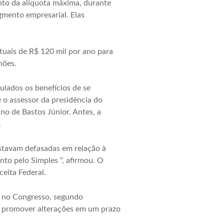
nto da alíquota máxima, durante
gmento empresarial. Elas
tuais de R$ 120 mil por ano para
hões.
lados os benefícios de se
 o assessor da presidência do
o de Bastos Júnior. Antes, a
.
estavam defasadas em relação à
nto pelo Simples “, afirmou. O
eita Federal.
a no Congresso, segundo
il promover alterações em um prazo