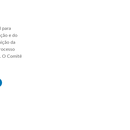
l para
ação e do
nição da
processo
a. O Comitê