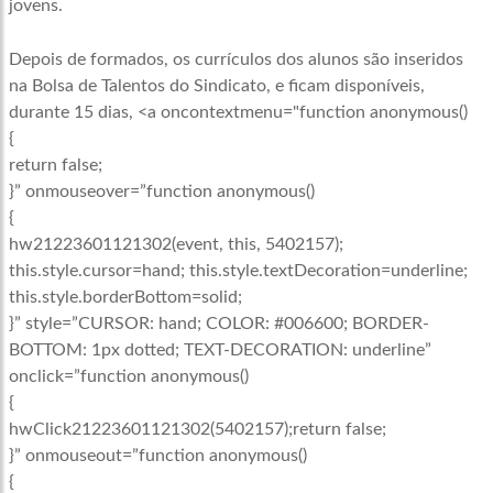
jovens.
Depois de formados, os currículos dos alunos são inseridos
na Bolsa de Talentos do Sindicato, e ficam disponíveis,
durante 15 dias, <a oncontextmenu="function anonymous()
{
return false;
}” onmouseover=”function anonymous()
{
hw21223601121302(event, this, 5402157);
this.style.cursor=hand; this.style.textDecoration=underline;
this.style.borderBottom=solid;
}” style=”CURSOR: hand; COLOR: #006600; BORDER-
BOTTOM: 1px dotted; TEXT-DECORATION: underline”
onclick=”function anonymous()
{
hwClick21223601121302(5402157);return false;
}” onmouseout=”function anonymous()
{