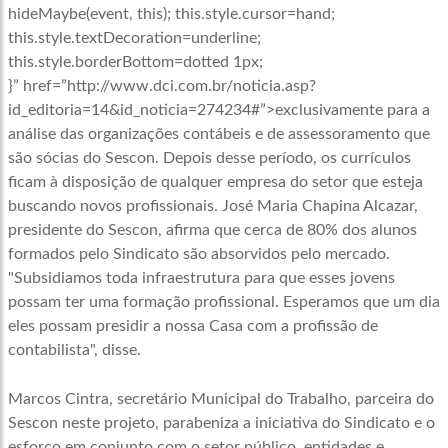
hideMaybe(event, this); this.style.cursor=hand;
this.style.textDecoration=underline;
this.style.borderBottom=dotted 1px;
}” href=”http://www.dci.com.br/noticia.asp?
id_editoria=14&id_noticia=274234#”>exclusivamente para a
análise das organizações contábeis e de assessoramento que
são sócias do Sescon. Depois desse período, os currículos
ficam à disposição de qualquer empresa do setor que esteja
buscando novos profissionais. José Maria Chapina Alcazar,
presidente do Sescon, afirma que cerca de 80% dos alunos
formados pelo Sindicato são absorvidos pelo mercado.
"Subsidiamos toda infraestrutura para que esses jovens
possam ter uma formação profissional. Esperamos que um dia
eles possam presidir a nossa Casa com a profissão de
contabilista", disse.
Marcos Cintra, secretário Municipal do Trabalho, parceira do
Sescon neste projeto, parabeniza a iniciativa do Sindicato e o
esforço em conjunto com o setor público, entidades e