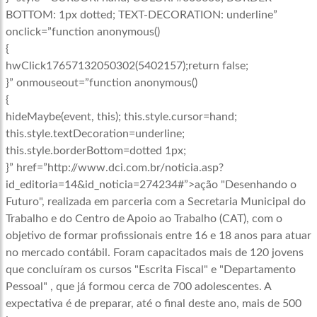
BOTTOM: 1px dotted; TEXT-DECORATION: underline”
onclick=”function anonymous()
{
hwClick17657132050302(5402157);return false;
}” onmouseout=”function anonymous()
{
hideMaybe(event, this); this.style.cursor=hand;
this.style.textDecoration=underline;
this.style.borderBottom=dotted 1px;
}” href=”http://www.dci.com.br/noticia.asp?
id_editoria=14&id_noticia=274234#”>ação "Desenhando o
Futuro", realizada em parceria com a Secretaria Municipal do
Trabalho e do Centro de Apoio ao Trabalho (CAT), com o
objetivo de formar profissionais entre 16 e 18 anos para atuar
no mercado contábil. Foram capacitados mais de 120 jovens
que concluíram os cursos "Escrita Fiscal" e "Departamento
Pessoal" , que já formou cerca de 700 adolescentes. A
expectativa é de preparar, até o final deste ano, mais de 500