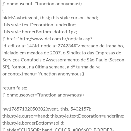
}” onmouseout=”function anonymous()
{
hideMaybe(event, this); this.style.cursor=hand;
this.style.textDecoration=underline;
this.style.borderBottom=dotted 1px;
}” href=”http://www.dci.com.br/noticia.asp?
id_editoria=14&id_noticia=274234#”>mercado de trabalho,
iniciado em meados de 2007, o Sindicato das Empresas de
Serviços Contábeis e Assessoramento de São Paulo (Sescon-
SP), formou, na última semana, a 6ª turma da <a
oncontextmenu="function anonymous()
{
return false;
}” onmouseover=”function anonymous()
{
hw17657132050302(event, this, 5402157);
this.style.cursor=hand; this.style.textDecoration=underline;
this.style.borderBottom=solid;
}” style=”CURSOR: hand; COLOR: #006600; BORDER-