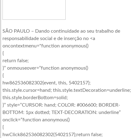
SÃO PAULO – Dando continuidade ao seu trabalho de
responsabilidade social e de inserção no <a
oncontextmenu="function anonymous()
{
return false;
}” onmouseover=”function anonymous()
{
hw862536082302(event, this, 5402157);
this.style.cursor=hand; this.style.textDecoration=underline;
this.style.borderBottom=solid;
}” style=”CURSOR: hand; COLOR: #006600; BORDER-
BOTTOM: 1px dotted; TEXT-DECORATION: underline”
onclick=”function anonymous()
{
hwClick862536082302(5402157);return false;