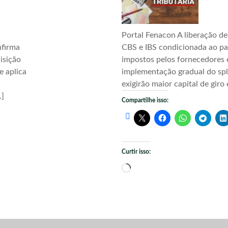
Portal Fenacon A liberação de
nfirma
CBS e IBS condicionada ao p
uisição
impostos pelos fornecedores 
e aplica
implementação gradual do sp
exigirão maior capital de giro 
…]
Compartilhe isso:
Curtir isso:
Carregando...