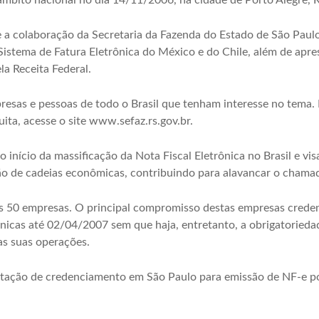
âmbito nacional no dia 14/11/2006, na cidade de Porto Alegre, 
 a colaboração da Secretaria da Fazenda do Estado de São Paulo
o Sistema de Fatura Eletrônica do México e do Chile, além de ap
la Receita Federal.
esas e pessoas de todo o Brasil que tenham interesse no tema. 
uita, acesse o site www.sefaz.rs.gov.br.
 início da massificação da Nota Fiscal Eletrônica no Brasil e vis
o de cadeias econômicas, contribuindo para alavancar o chama
s 50 empresas. O principal compromisso destas empresas credenc
rônicas até 02/04/2007 sem que haja, entretanto, a obrigatoried
 as suas operações.
itação de credenciamento em São Paulo para emissão de NF-e po