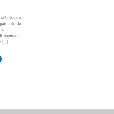
 créditos de
agamento de
e a
lit payment
e […]