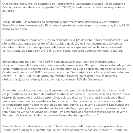
O secretário-executivo do Ministério do Planejamento, Orçamento e Gestão , João Bernardo
Bringel, reagiu com dureza à campanha "Xô, CPMF", lançada na sexta-feira por empresários
paulistas.
Bringel desafiou os mentores da campanha a apontarem uma alternativa à Contribuição
Provisória sobre Movimentação Financeira, imposto responsável por uma arrecadação de R$ 32
bilhões a cada ano.
"Ficaria satisfeito se todos os que estão clamando pelo fim da CPMF também indicassem quais
são as despesas, quais são os benefícios sociais e quais são os investimentos que devem ser
deixados de fazer. Gostaria que eles indicassem como é que nós vamos financiar a emenda
constitucional da Saúde sem a CPMF, qual a receita que vamos colocar no lugar", desafiou.
Bringel disse que para pôr fim à CPMF seria necessário criar um novo imposto, pois o
Orçamento Geral da União não pode prescindir dessa receita. "Do ponto de vista de redução de
carga tributária, só é possível diminuir a receita dizendo qual é a despesa que você vai reduzir.
Contamos hoje com a CPMF para pagar as contas. Do ponto de vista fiscal, precisamos de uma
receita – ou da CPMF ou de outra equivalente", lembrou, ao ressaltar que as despesas
obrigatórias (salários, educação, saúde) hoje consomem 92% do Orçamento.
Ao rebater as críticas de que o atual governo seria perdulário, Bringel atribuiu o tamanho da
carga tributária ao resultado de políticas adotadas no passado. Ele descreveu três momentos da
história da economia brasileira responsáveis pela atual carga. "Num primeiro período, o Brasil
financiou o seu desenvolvimento e o funcionamento do Estado mediante o seu crescente
endividamento externo [em referência ao período que vai do governo Juscelino Kubitschek até
a ditadura militar]. Após a crise de crédito, do petróleo, o país passou por um momento que
redundou na venda dos ativos do Estado [em referência às privatizações iniciadas no governo
Fernando Collor e concluídas no governo Fernando Henrique Cardoso]".
E em alusão ao atual estágio, concluiu: "Se não há mais crédito ou ativos e é preciso pôr o
Estado para funcionar e investir, não vai me restar alternativa a não ser encolher o Estado ou