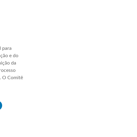
l para
ação e do
nição da
processo
a. O Comitê