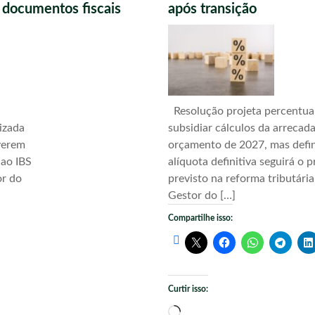
s documentos fiscais
após transição
Resolução projeta percentua
izada
subsidiar cálculos da arrecad
verem
orçamento de 2027, mas defi
 ao IBS
alíquota definitiva seguirá o 
or do
previsto na reforma tributári
Gestor do […]
Compartilhe isso:
Curtir isso:
Carregando...