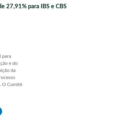
de 27,91% para IBS e CBS
l para
ação e do
nição da
processo
a. O Comitê