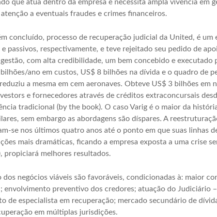
do que atua dentro da empresa e necessita ampla vivência em ge
 atenção a eventuais fraudes e crimes financeiros.
m concluído, processo de recuperação judicial da United, é u
 e passivos, respectivamente, e teve rejeitado seu pedido de ap
gestão, com alta credibilidade, um bem concebido e executado p
 bilhões/ano em custos, US$ 8 bilhões na dívida e o quadro de p
 reduziu a mesma em cem aeronaves. Obteve US$ 3 bilhões em no
vestors e fornecedores através de créditos extraconcursais desde
ência tradicional (by the book). O caso Varig é o maior da histór
ilares, sem embargo as abordagens são díspares. A reestruturaçã
am-se nos últimos quatro anos até o ponto em que suas linhas d
ões mais dramáticas, ficando a empresa exposta a uma crise s
, propiciará melhores resultados.
 dos negócios viáveis são favoráveis, condicionadas à: maior co
a; envolvimento preventivo dos credores; atuação do Judiciário –
o de especialista em recuperação; mercado secundário de dívid
cuperação em múltiplas jurisdições.