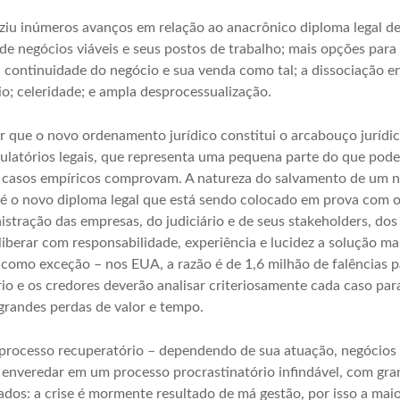
ziu inúmeros avanços em relação ao anacrônico diploma legal d
de negócios viáveis e seus postos de trabalho; mais opções para
 a continuidade do negócio e sua venda como tal; a dissociação ent
; celeridade; e ampla desprocessualização.
 que o novo ordenamento jurídico constitui o arcabouço jurídico
latórios legais, que representa uma pequena parte do que pod
 casos empíricos comprovam. A natureza do salvamento de um 
o é o novo diploma legal que está sendo colocado em prova com o
tração das empresas, do judiciário e de seus stakeholders, do
iberar com responsabilidade, experiência e lucidez a solução ma
a como exceção – nos EUA, a razão é de 1,6 milhão de falências p
rio e os credores deverão analisar criteriosamente cada caso par
grandes perdas de valor e tempo.
 processo recuperatório – dependendo de sua atuação, negócios 
 enveredar em um processo procrastinatório infindável, com gr
dos: a crise é mormente resultado de má gestão, por isso a maio