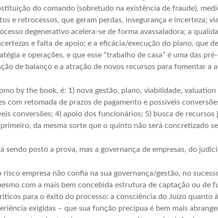
bstituição do comando (sobretudo na existência de fraude), medi
tos e retrocessos, que geram perdas, insegurança e incerteza; via
ocesso degenerativo acelera-se de forma avassaladora; a qualida
certezas e falta de apoio; e a eficácia/execução do plano, que d
atégia e operações, e que esse “trabalho de casa” é uma das pré
uração de balanço e a atração de novos recursos para fomentar a 
mo by the book, é: 1) nova gestão, plano, viabilidade, valuation 
es com retomada de prazos de pagamento e possíveis conversões 
eis conversões; 4) apoio dos funcionários; 5) busca de recursos j
 primeiro, da mesma sorte que o quinto não será concretizado se
tá sendo posto a prova, mas a governança de empresas, do judici
o risco empresa não confia na sua governança/gestão, no sucess
mesmo com a mais bem concebida estrutura de captação ou de f
ríticos para o êxito do processo: a consciência do Juízo quanto 
xperiência exigidas – que sua função precípua é bem mais abrange