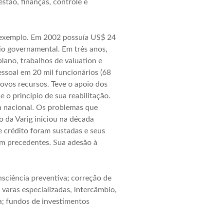
stão, finanças, controle e
m exemplo. Em 2002 possuía US$ 24
oio governamental. Em três anos,
lano, trabalhos de valuation e
essoal em 20 mil funcionários (68
vos recursos. Teve o apoio dos
 o princípio de sua reabilitação.
ia nacional. Os problemas que
o da Varig iniciou na década
e crédito foram sustadas e seus
em precedentes. Sua adesão à
nsciência preventiva; correção de
 varas especializadas, intercâmbio,
a; fundos de investimentos