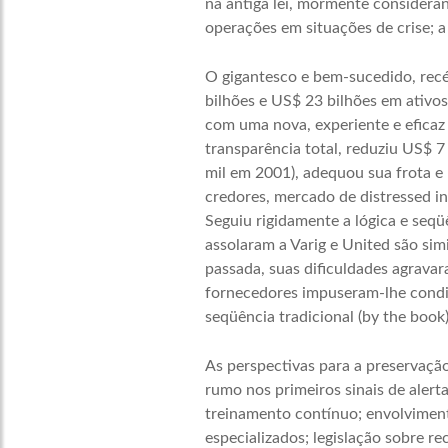
na antiga lei, mormente consideran
operações em situações de crise; a
O gigantesco e bem-sucedido, recé
bilhões e US$ 23 bilhões em ativos
com uma nova, experiente e eficaz 
transparência total, reduziu US$ 7
mil em 2001), adequou sua frota e
credores, mercado de distressed in
Seguiu rigidamente a lógica e seqü
assolaram a Varig e United são sim
passada, suas dificuldades agravar
fornecedores impuseram-lhe condiç
seqüência tradicional (by the book)
As perspectivas para a preservação
rumo nos primeiros sinais de alert
treinamento contínuo; envolviment
especializados; legislação sobre re