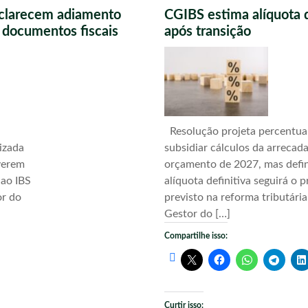
sclarecem adiamento
CGIBS estima alíquota 
s documentos fiscais
após transição
Resolução projeta percentua
izada
subsidiar cálculos da arrecad
verem
orçamento de 2027, mas defi
 ao IBS
alíquota definitiva seguirá o 
or do
previsto na reforma tributári
Gestor do […]
Compartilhe isso:
Curtir isso: