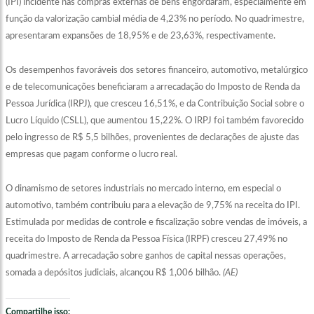
(IPI) incidente nas compras externas de bens engordaram, especialmente em
função da valorização cambial média de 4,23% no período. No quadrimestre,
apresentaram expansões de 18,95% e de 23,63%, respectivamente.
Os desempenhos favoráveis dos setores financeiro, automotivo, metalúrgico
e de telecomunicações beneficiaram a arrecadação do Imposto de Renda da
Pessoa Jurídica (IRPJ), que cresceu 16,51%, e da Contribuição Social sobre o
Lucro Líquido (CSLL), que aumentou 15,22%. O IRPJ foi também favorecido
pelo ingresso de R$ 5,5 bilhões, provenientes de declarações de ajuste das
empresas que pagam conforme o lucro real.
O dinamismo de setores industriais no mercado interno, em especial o
automotivo, também contribuiu para a elevação de 9,75% na receita do IPI.
Estimulada por medidas de controle e fiscalização sobre vendas de imóveis, a
receita do Imposto de Renda da Pessoa Física (IRPF) cresceu 27,49% no
quadrimestre. A arrecadação sobre ganhos de capital nessas operações,
somada a depósitos judiciais, alcançou R$ 1,006 bilhão.
(AE)
Compartilhe isso: