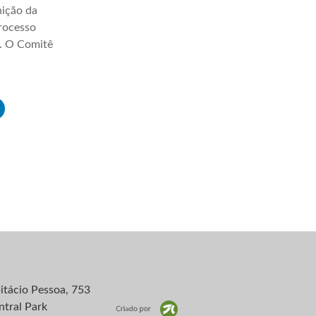
nição da
processo
a. O Comitê
itácio Pessoa, 753
ntral Park