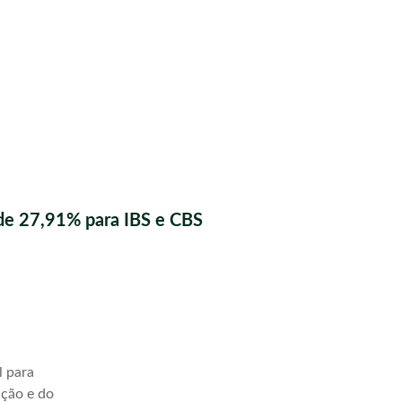
de 27,91% para IBS e CBS
l para
ação e do