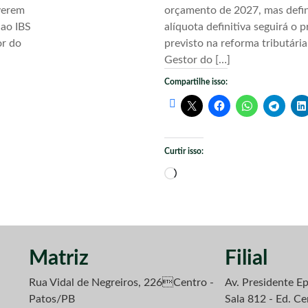
verem
orçamento de 2027, mas defi
 ao IBS
alíquota definitiva seguirá o 
or do
previsto na reforma tributári
Gestor do […]
Compartilhe isso:
Curtir isso:
Carregando...
Matriz
Filial
Rua Vidal de Negreiros, 226Centro -
Av. Presidente Ep
Patos/PB
Sala 812 - Ed. Ce