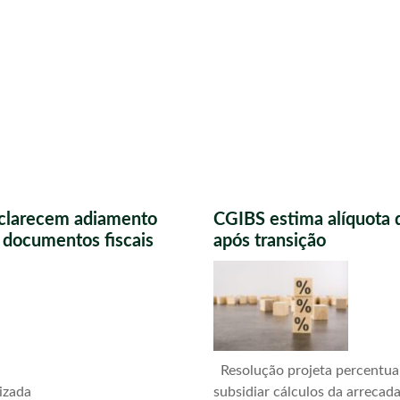
sclarecem adiamento
CGIBS estima alíquota 
s documentos fiscais
após transição
Resolução projeta percentua
izada
subsidiar cálculos da arrecad