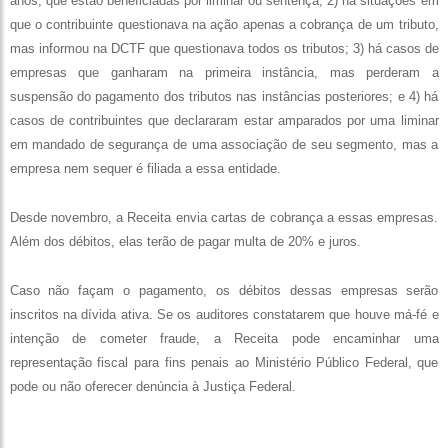
anos, que estão beneficiadas por liminar ou sentença; 2) há situações em
que o contribuinte questionava na ação apenas a cobrança de um tributo,
mas informou na DCTF que questionava todos os tributos; 3) há casos de
empresas que ganharam na primeira instância, mas perderam a
suspensão do pagamento dos tributos nas instâncias posteriores; e 4) há
casos de contribuintes que declararam estar amparados por uma liminar
em mandado de segurança de uma associação de seu segmento, mas a
empresa nem sequer é filiada a essa entidade.
Desde novembro, a Receita envia cartas de cobrança a essas empresas.
Além dos débitos, elas terão de pagar multa de 20% e juros.
Caso não façam o pagamento, os débitos dessas empresas serão
inscritos na dívida ativa. Se os auditores constatarem que houve má-fé e
intenção de cometer fraude, a Receita pode encaminhar uma
representação fiscal para fins penais ao Ministério Público Federal, que
pode ou não oferecer denúncia à Justiça Federal.