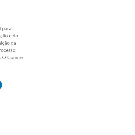
l para
ação e do
nição da
processo
a. O Comitê