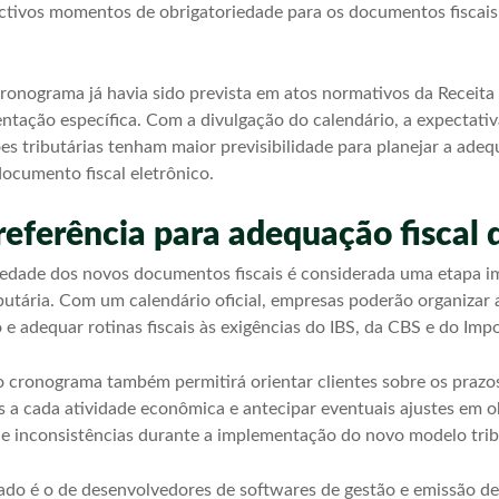
ectivos momentos de obrigatoriedade para os documentos fiscais 
cronograma já havia sido prevista em atos normativos da Receita
ntação específica. Com a divulgação do calendário, a expectati
ões tributárias tenham maior previsibilidade para planejar a ade
ocumento fiscal eletrônico.
eferência para adequação fiscal
riedade dos novos documentos fiscais é considerada uma etapa 
butária. Com um calendário oficial, empresas poderão organizar a
e adequar rotinas fiscais às exigências do IBS, da CBS e do Impo
 o cronograma também permitirá orientar clientes sobre os prazos
s a cada atividade econômica e antecipar eventuais ajustes em o
de inconsistências durante a implementação do novo modelo trib
do é o de desenvolvedores de softwares de gestão e emissão de 