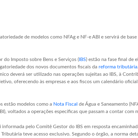
gatoriedade de modelos como NFAg e NF-e ABI e servirá de base
r do Imposto sobre Bens e Serviços (
IBS
) estão na fase final de
igatoriedade dos novos documentos fiscais da
reforma tributária
ico deverá ser utilizado nas operações sujeitas ao IBS, à Contri
letivo, oferecendo às empresas e aos fiscos um calendário oficia
s estão modelos como a
Nota Fiscal
de Água e Saneamento (NFAg
I), voltados a operações específicas que passam a contar com mo
oi informada pelo Comitê Gestor do IBS em resposta encaminha
ma Tributária teve acesso exclusivo. Segundo o órgão, a norma d