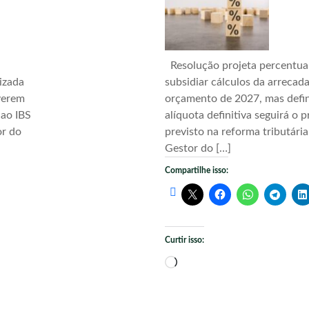
Resolução projeta percentua
izada
subsidiar cálculos da arrecad
verem
orçamento de 2027, mas defi
 ao IBS
alíquota definitiva seguirá o 
or do
previsto na reforma tributári
Gestor do […]
Compartilhe isso:
Curtir isso:
Carregando...