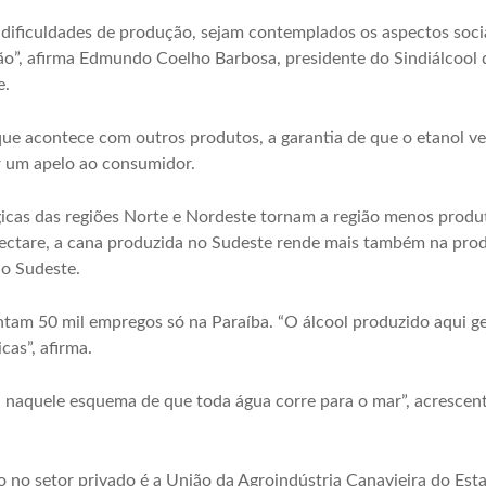
dificuldades de produção, sejam contemplados os aspectos socia
ão”, afirma Edmundo Coelho Barbosa, presidente do Sindiálcool d
e.
que acontece com outros produtos, a garantia de que o etanol 
r um apelo ao consumidor.
gicas das regiões Norte e Nordeste tornam a região menos produ
ectare, a cana produzida no Sudeste rende mais também na prod
o Sudeste.
ntam 50 mil empregos só na Paraíba. “O álcool produzido aqui 
as”, afirma.
 naquele esquema de que toda água corre para o mar”, acrescent
o no setor privado é a União da Agroindústria Canavieira do Est