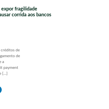
 expor fragilidade
causar corrida aos bancos
 créditos de
agamento de
e a
lit payment
e […]