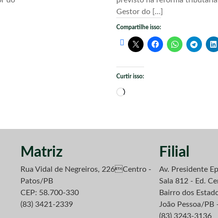
Gestor do […]
Compartilhe isso:
Curtir isso:
Carregando...
Matriz
Filial
Rua Vidal de Negreiros, 226Centro -
Av. Presidente Ep
Patos/PB
Sala 812 - Ed. Ce
CEP: 58.700-330
Bairro dos Estad
(83) 3421-2339
João Pessoa/PB 
(83) 3243-3136