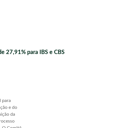
de 27,91% para IBS e CBS
l para
ação e do
nição da
processo
a. O Comitê