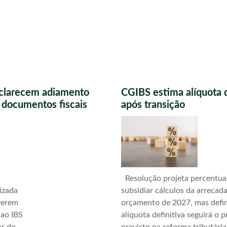
sclarecem adiamento
CGIBS estima alíquota 
s documentos fiscais
após transição
Resolução projeta percentua
izada
subsidiar cálculos da arrecad
verem
orçamento de 2027, mas defi
 ao IBS
alíquota definitiva seguirá o 
or do
previsto na reforma tributári