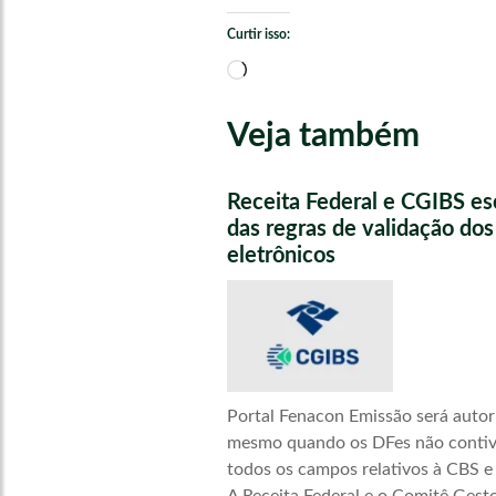
Curtir isso:
Carregando...
Veja também
Receita Federal e CGIBS e
das regras de validação do
eletrônicos
Portal Fenacon Emissão será autor
mesmo quando os DFes não conti
todos os campos relativos à CBS e
A Receita Federal e o Comitê Gest