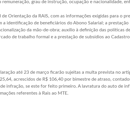
 remuneração, grau de instrução, ocupação e nacionalidade, ent
l de Orientação da RAIS, com as informações exigidas para o pr
a identificação de beneficiários do Abono Salarial; a prestação
nacionalização da mão-de-obra; auxílio à definição das políticas
ercado de trabalho formal e a prestação de subsídios ao Cadastr
aração até 23 de março ficarão sujeitas a multa prevista no arti
425,64, acrescidos de R$ 106,40 por bimestre de atraso, contados
de infração, se este for feito primeiro. A lavratura do auto de 
rmações referentes à Rais ao MTE.