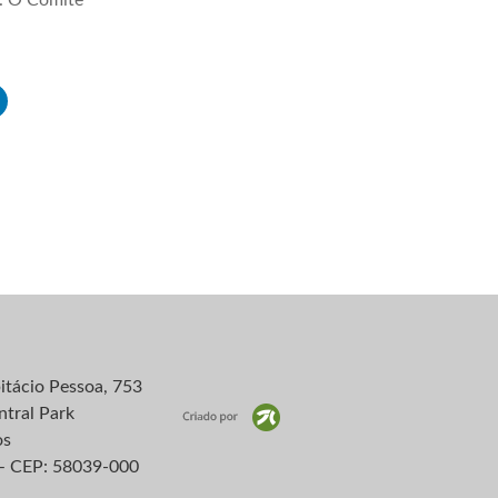
itácio Pessoa, 753
ntral Park
os
– CEP: 58039-000