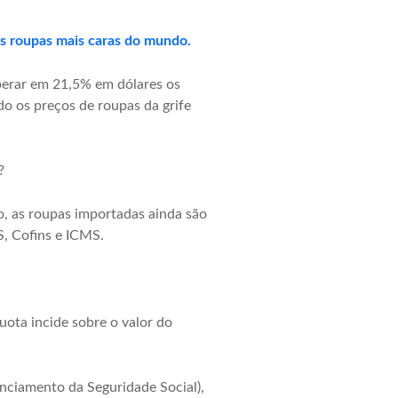
as roupas mais caras do mundo.
uperar em 21,5% em dólares os
o os preços de roupas da grife
?
, as roupas importadas ainda são
S, Cofins e ICMS.
uota incide sobre o valor do
anciamento da Seguridade Social),