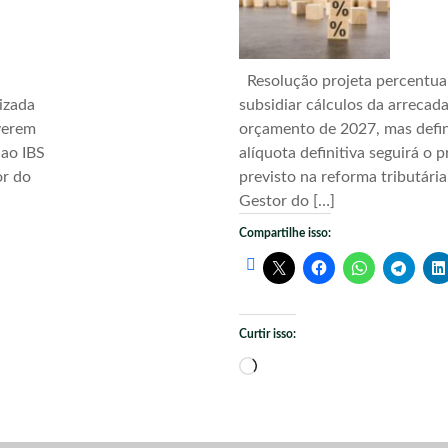
Resolução projeta percentua
izada
subsidiar cálculos da arrecad
verem
orçamento de 2027, mas defi
 ao IBS
alíquota definitiva seguirá o 
or do
previsto na reforma tributári
Gestor do […]
Compartilhe isso:
Curtir isso:
Carregando...