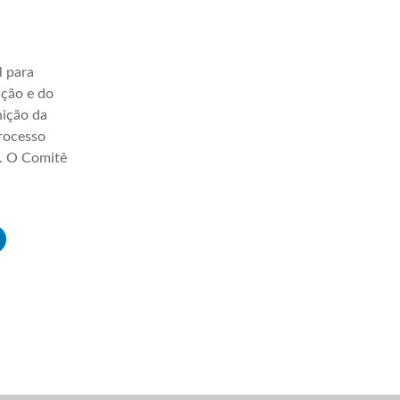
l para
ação e do
nição da
processo
a. O Comitê