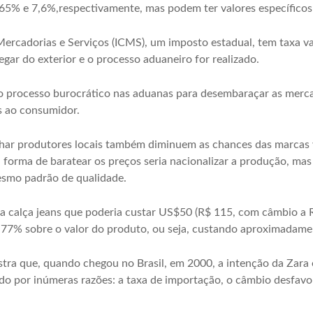
,65% e 7,6%,respectivamente, mas podem ter valores específicos
ercadorias e Serviços (ICMS), um imposto estadual, tem taxa va
ar do exterior e o processo aduaneiro for realizado.
 o processo burocrático nas aduanas para desembaraçar as mer
s ao consumidor.
char produtores locais também diminuem as chances das marcas 
 forma de baratear os preços seria nacionalizar a produção, mas o
smo padrão de qualidade.
calça jeans que poderia custar US$50 (R$ 115, com câmbio a R$
e 77% sobre o valor do produto, ou seja, custando aproximadame
a que, quando chegou no Brasil, em 2000, a intenção da Zara e
ado por inúmeras razões: a taxa de importação, o câmbio desfavorá