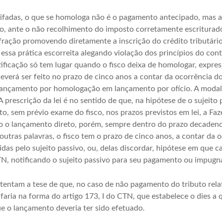
rifadas, o que se homologa não é o pagamento antecipado, mas a 
isco, ante o não recolhimento do imposto corretamente escriturad
infração promovendo diretamente a inscrição do crédito tributário
sa prática escorreita alegando violação dos princípios do contr
ificação só tem lugar quando o fisco deixa de homologar, expres
deverá ser feito no prazo de cinco anos a contar da ocorrência d
 lançamento por homologação em lançamento por ofício. A modal
 A prescrição da lei é no sentido de que, na hipótese de o sujeit
o, sem prévio exame do fisco, nos prazos previstos em lei, a Fa
 o lançamento direto, porém, sempre dentro do prazo decadenc
tras palavras, o fisco tem o prazo de cinco anos, a contar da o
das pelo sujeito passivo, ou, delas discordar, hipótese em que c
TN, notificando o sujeito passivo para seu pagamento ou impugn
entam a tese de que, no caso de não pagamento do tributo relat
aria na forma do artigo 173, I do CTN, que estabelece o dies a 
e o lançamento deveria ter sido efetuado.