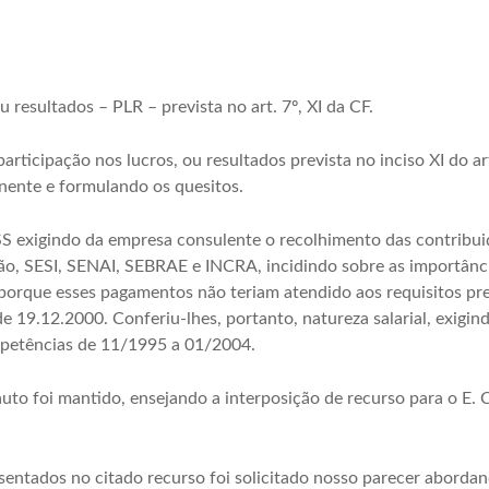
 resultados – PLR – prevista no art. 7º, XI da CF.
articipação nos lucros, ou resultados prevista no inciso XI do ar
ente e formulando os quesitos.
SS exigindo da empresa consulente o recolhimento das contribuiç
ão, SESI, SENAI, SEBRAE e INCRA, incidindo sobre as importância
porque esses pagamentos não teriam atendido aos requisitos pr
 de 19.12.2000. Conferiu-lhes, portanto, natureza salarial, exig
petências de 11/1995 a 01/2004.
uto foi mantido, ensejando a interposição de recurso para o E.
sentados no citado recurso foi solicitado nosso parecer abordan