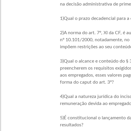
na decisão administrativa de prime
1)Qual o prazo decadencial para a c
2)A norma do art. 7º, XI da CF, é a
nº 10.101/2000, notadamente, no §
impõem restrições ao seu conteúd
3)Qual o alcance e conteúdo do § 3
preencherem os requisitos exigidos
aos empregados, esses valores pago
forma do caput do art. 3º?
4)Qual a natureza jurídica do incis
remuneração devida ao empregad
5)É constitucional o lançamento da
resultados?