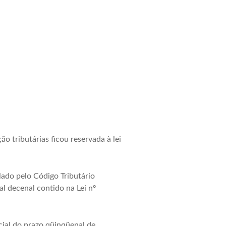
o tributárias ficou reservada à lei
lado pelo Código Tributário
al decenal contido na Lei nº
icial do prazo qüinqüenal de