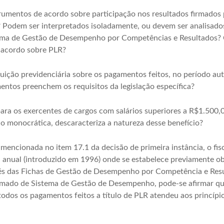
strumentos de acordo sobre participação nos resultados firmado
Podem ser interpretados isoladamente, ou devem ser analisad
a de Gestão de Desempenho por Competências e Resultados? Qu
 acordo sobre PLR?
uição previdenciária sobre os pagamentos feitos, no período aut
entos preenchem os requisitos da legislação específica?
ara os exercentes de cargos com salários superiores a R$1.500,0
o monocrática, descaracteriza a natureza desse benefício?
mencionada no item 17.1 da decisão de primeira instância, o fis
anual (introduzido em 1996) onde se estabelece previamente ob
s das Fichas de Gestão de Desempenho por Competência e Result
hamado de Sistema de Gestão de Desempenho, pode-se afirmar q
todos os pagamentos feitos a título de PLR atendeu aos princíp