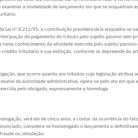
a examinar a modalidade de lançamento em que se enquadram as 
ritário.
da Lei nº 8.212/91, a contribuição previdenciária enquadra-se 
ntecipação do pagamento do tributo pelo sujeito passivo sem p
a toma conhecimento da atividade exercida pelo sujeito passivo
crédito tributário e sua extinção, conforme se depreende do ar
ação, que ocorre quanto aos tributos cuja legislação atribua ao
exame da autoridade administrativa, opera-se pelo ato em que a
xercida pelo obrigado, expressamente a homologa.
omologação, será ele de cinco anos, a contar da ocorrência do fa
onunciado, considera-se homologado o lançamento e definitivame
fraude ou simulação.