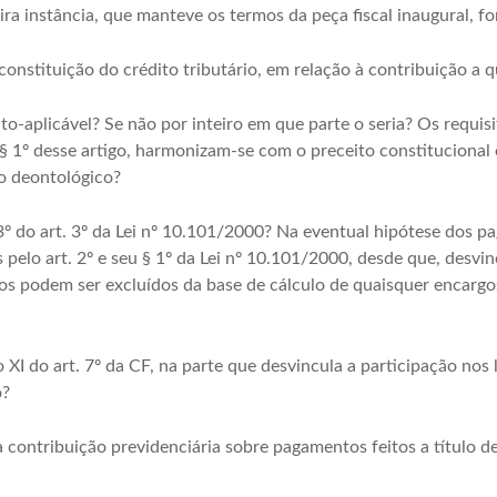
ira instância, que manteve os termos da peça fiscal inaugural, f
onstituição do crédito tributário, em relação à contribuição a que
uto-aplicável? Se não por inteiro em que parte o seria? Os requisi
 1º desse artigo, harmonizam-se com o preceito constitucional 
o deontológico?
º do art. 3º da Lei nº 10.101/2000? Na eventual hipótese dos p
 pelo art. 2º e seu § 1º da Lei nº 10.101/2000, desde que, desv
s podem ser excluídos da base de cálculo de quaisquer encargos 
o XI do art. 7º da CF, na parte que desvincula a participação nos 
o?
 contribuição previdenciária sobre pagamentos feitos a título de