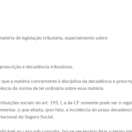
matéria de legislação tributária, especialmente sobre:
prescrição e decadência tributários.
que a matéria concernente à disciplina da decadência e prescriçã
ência da norma de lei ordinária sobre essa matéria.
ribuições sociais do art. 195, I, a da CF somente pode ser o regu
mentar, o que afasta, ipso fato, a incidência do prazo decadenci
Nacional do Seguro Social.
plicável ao caso sob consulta, faz-se necessário fixar o termo in