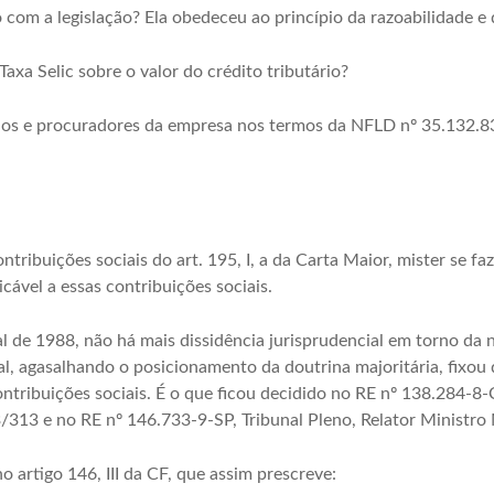
 com a legislação? Ela obedeceu ao princípio da razoabilidade e
Taxa Selic sobre o valor do crédito tributário?
ios e procuradores da empresa nos termos da NFLD nº 35.132.83
ribuições sociais do art. 195, I, a da Carta Maior, mister se faz
icável a essas contribuições sociais.
l de 1988, não há mais dissidência jurisprudencial em torno da n
l, agasalhando o posicionamento da doutrina majoritária, fixou
ontribuições sociais. É o que ficou decidido no RE nº 138.284-8-C
3/313 e no RE nº 146.733-9-SP, Tribunal Pleno, Relator Ministro
no artigo 146, III da CF, que assim prescreve: