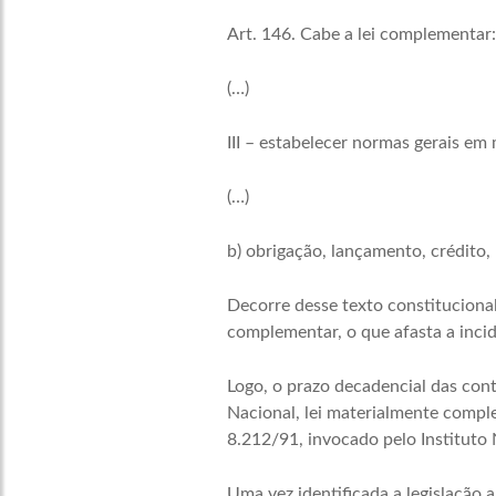
Art. 146. Cabe a lei complementar:
(…)
III – estabelecer normas gerais em 
(…)
b) obrigação, lançamento, crédito, 
Decorre desse texto constitucional 
complementar, o que afasta a incid
Logo, o prazo decadencial das cont
Nacional, lei materialmente comple
8.212/91, invocado pelo Instituto 
Uma vez identificada a legislação a