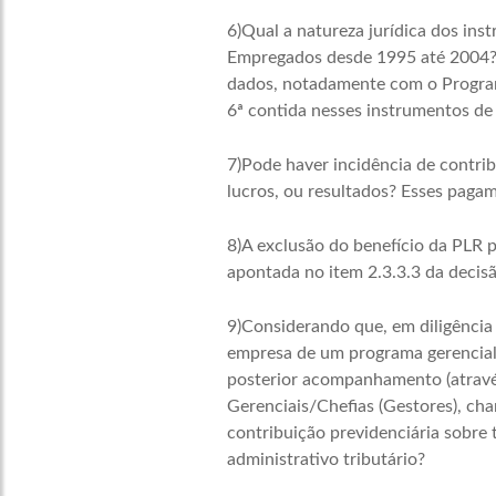
6)Qual a natureza jurídica dos in
Empregados desde 1995 até 2004? 
dados, notadamente com o Program
6ª contida nesses instrumentos de
7)Pode haver incidência de contrib
lucros, ou resultados? Esses pagam
8)A exclusão do benefício da PLR p
apontada no item 2.3.3.3 da decisã
9)Considerando que, em diligência 
empresa de um programa gerencial 
posterior acompanhamento (atravé
Gerenciais/Chefias (Gestores), c
contribuição previdenciária sobre 
administrativo tributário?