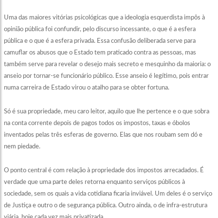
Uma das maiores vitórias psicológicas que a ideologia esquerdista impôs à
opinião pública foi confundir, pelo discurso incessante, o que é a esfera
pública e o que é a esfera privada. Essa confusão deliberada serve para
camuflar os abusos que o Estado tem praticado contra as pessoas, mas
também serve para revelar o desejo mais secreto e mesquinho da maioria: o
anseio por tornar-se funcionário público. Esse anseio é legítimo, pois entrar
numa carreira de Estado virou o atalho para se obter fortuna.
Só é sua propriedade, meu caro leitor, aquilo que lhe pertence e o que sobra
na conta corrente depois de pagos todos os impostos, taxas e óbolos
inventados pelas três esferas de governo. Elas que nos roubam sem dó e
nem piedade.
O ponto central é com relação à propriedade dos impostos arrecadados. É
verdade que uma parte deles retorna enquanto serviços públicos à
sociedade, sem os quais a vida cotidiana ficaria inviável. Um deles é o serviço
de Justiça e outro o de segurança pública. Outro ainda, o de infra-estrutura
viária, hoje cada vez mais privatizada.