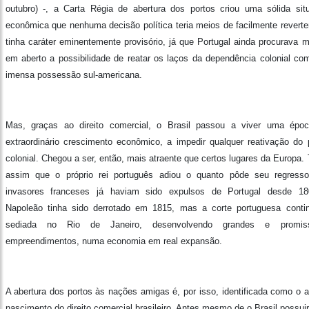
outubro) -, a Carta Régia de abertura dos portos criou uma sólida sit
econômica que nenhuma decisão política teria meios de facilmente reverter
tinha caráter eminentemente provisório, já que Portugal ainda procurava m
em aberto a possibilidade de reatar os laços da dependência colonial co
imensa possessão sul-americana.
Mas, graças ao direito comercial, o Brasil passou a viver uma épo
extraordinário crescimento econômico, a impedir qualquer reativação do 
colonial. Chegou a ser, então, mais atraente que certos lugares da Europa.
assim que o próprio rei português adiou o quanto pôde seu regress
invasores franceses já haviam sido expulsos de Portugal desde 1
Napoleão tinha sido derrotado em 1815, mas a corte portuguesa conti
sediada no Rio de Janeiro, desenvolvendo grandes e promiss
empreendimentos, numa economia em real expansão.
A abertura dos portos às nações amigas é, por isso, identificada como o a
nascimento do direito comercial brasileiro. Antes mesmo de o Brasil possui