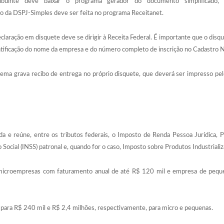
ibuinte deve baixar o programa gerador do documento simplificado, 
ão da DSPJ-Simples deve ser feita no programa Receitanet.
eclaração em disquete deve se dirigir à Receita Federal. É importante que o dis
ntificação do nome da empresa e do número completo de inscrição no Cadastro Na
stema grava recibo de entrega no próprio disquete, que deverá ser impresso pel
da e reúne, entre os tributos federais, o Imposto de Renda Pessoa Jurídica, PI
 Social (INSS) patronal e, quando for o caso, Imposto sobre Produtos Industrializa
microempresas com faturamento anual de até R$ 120 mil e empresa de peque
para R$ 240 mil e R$ 2,4 milhões, respectivamente, para micro e pequenas.