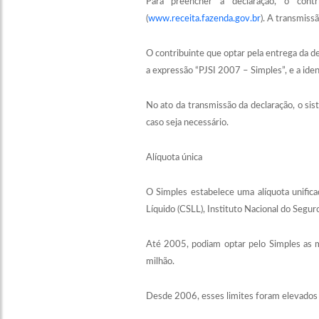
Para preencher a declaração, o contr
(
www.receita.fazenda.gov.br
). A transmiss
O contribuinte que optar pela entrega da d
a expressão “PJSI 2007 – Simples”, e a ide
No ato da transmissão da declaração, o si
caso seja necessário.
Alíquota única
O Simples estabelece uma alíquota unifica
Líquido (CSLL), Instituto Nacional do Seguro
Até 2005, podiam optar pelo Simples as 
milhão.
Desde 2006, esses limites foram elevados 