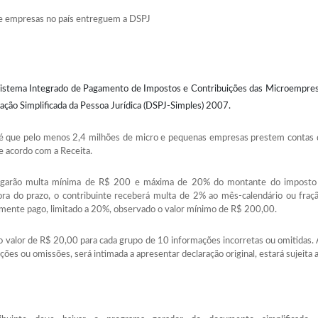
de empresas no país entreguem a DSPJ
stema Integrado de Pagamento de Impostos e Contribuições das Microempres
ação Simplificada da Pessoa Jurídica (DSPJ-Simples) 2007.
l é que pelo menos 2,4 milhões de micro e pequenas empresas prestem contas 
e acordo com a Receita.
agarão multa mínima de R$ 200 e máxima de 20% do montante do imposto i
a do prazo, o contribuinte receberá multa de 2% ao mês-calendário ou fraç
almente pago, limitado a 20%, observado o valor mínimo de R$ 200,00.
 valor de R$ 20,00 para cada grupo de 10 informações incorretas ou omitidas. A
ões ou omissões, será intimada a apresentar declaração original, estará sujeita a