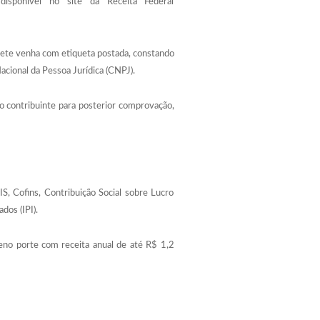
disponível no site da Receita Federal
quete venha com etiqueta postada, constando
cional da Pessoa Jurídica (CNPJ).
o contribuinte para posterior comprovação,
S, Cofins, Contribuição Social sobre Lucro
dos (IPI).
no porte com receita anual de até R$ 1,2