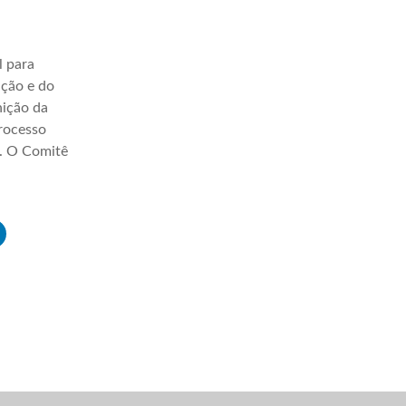
l para
ação e do
nição da
processo
a. O Comitê