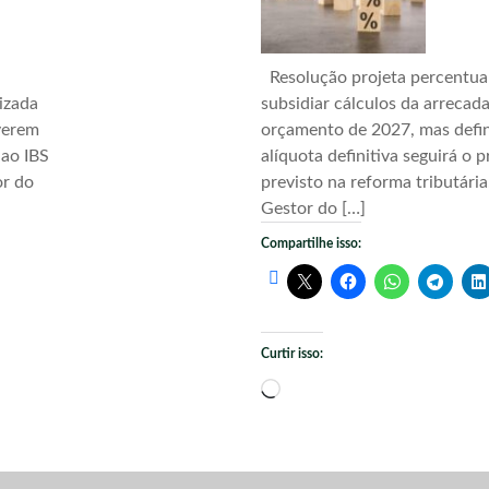
Resolução projeta percentua
izada
subsidiar cálculos da arrecad
verem
orçamento de 2027, mas defi
 ao IBS
alíquota definitiva seguirá o 
or do
previsto na reforma tributári
Gestor do […]
Compartilhe isso:
Curtir isso:
Carregando...