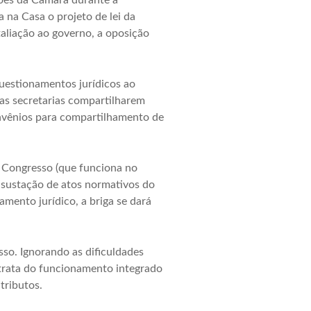
ções da Câmara durante a
 na Casa o projeto de lei da
taliação ao governo, a oposição
questionamentos jurídicos ao
duas secretarias compartilharem
onvênios para compartilhamento de
 Congresso (que funciona no
 “sustação de atos normativos do
ento jurídico, a briga se dará
so. Ignorando as dificuldades
 trata do funcionamento integrado
tributos.