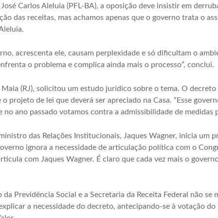
José Carlos Aleluia (PFL-BA), a oposição deve insistir em derruba
ação das receitas, mas achamos apenas que o governo trata o as
leluia.
rno, acrescenta ele, causam perplexidade e só dificultam o ambie
 enfrenta o problema e complica ainda mais o processo”, conclui.
Maia (RJ), solicitou um estudo jurídico sobre o tema. O decreto
 projeto de lei que deverá ser apreciado na Casa. “Esse govern
 no ano passado votamos contra a admissibilidade de medidas pro
nistro das Relações Institucionais, Jaques Wagner, inicia um 
governo ignora a necessidade de articulação política com o Congr
rticula com Jaques Wagner. É claro que cada vez mais o governo s
o da Previdência Social e a Secretaria da Receita Federal não se
explicar a necessidade do decreto, antecipando-se à votação do p