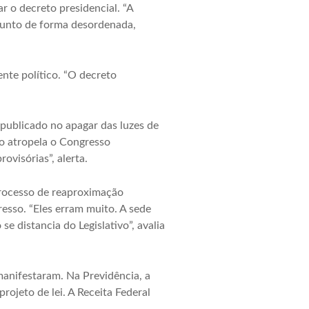
r o decreto presidencial. “A
sunto de forma desordenada,
nte político. “O decreto
 publicado no apagar das luzes de
o atropela o Congresso
visórias”, alerta.
processo de reaproximação
esso. “Eles erram muito. A sede
e distancia do Legislativo”, avalia
 manifestaram. Na Previdência, a
rojeto de lei. A Receita Federal