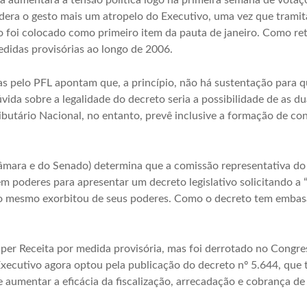
ria aumentará a tensão política logo na primeira semana de vota
era o gesto mais um atropelo do Executivo, uma vez que tramita
o foi colocado como primeiro item da pauta de janeiro. Como re
medidas provisórias ao longo de 2006.
itas pelo PFL apontam que, a princípio, não há sustentação para 
úvida sobre a legalidade do decreto seria a possibilidade de as 
ributário Nacional, no entanto, prevê inclusive a formação de c
mara e do Senado) determina que a comissão representativa do
m poderes para apresentar um decreto legislativo solicitando a
o mesmo exorbitou de seus poderes. Como o decreto tem embasam
per Receita por medida provisória, mas foi derrotado no Congres
 Executivo agora optou pela publicação do decreto nº 5.644, que
e aumentar a eficácia da fiscalização, arrecadação e cobrança de 