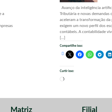
Avanço da inteligência artific
e a
Tributária e novas demandas d
aceleram a transformação da 
mpresas
exigem um novo perfil dos esc
contábeis. A contabilidade vi
[…]
Compartilhe isso:
Curtir isso:
Carregando...
Matriz
Filial