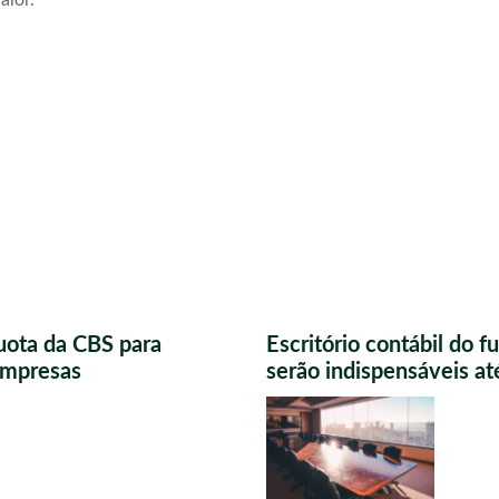
alor.
uota da CBS para
Escritório contábil do 
 empresas
serão indispensáveis a