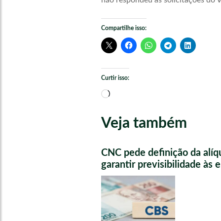
não respondeu às solicitações do V
Compartilhe isso:
Curtir isso:
Carregando...
Veja também
CNC pede definição da alíq
garantir previsibilidade às