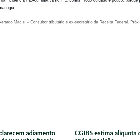
da incidência não-cumulativa no PIS/Cofins. Todo cuidado é pouco, porque p
magogia.
erardo Maciel – Consultor tributário e ex-secretário da Receita Federal. Pró
sclarecem adiamento
CGIBS estima alíquota 