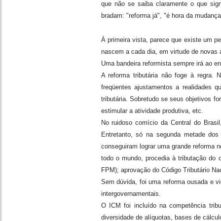
que não se saiba claramente o que signi
bradam: "reforma já", "é hora da mudança
À primeira vista, parece que existe um p
nascem a cada dia, em virtude de novas 
Uma bandeira reformista sempre irá ao en
A reforma tributária não foge à regra. 
freqüentes ajustamentos a realidades 
tributária. Sobretudo se seus objetivos f
estimular a atividade produtiva, etc.
No ruidoso comício da Central do Brasil
Entretanto, só na segunda metade dos 
conseguiram lograr uma grande reforma no
todo o mundo, procedia à tributação do 
FPM); aprovação do Código Tributário Naci
Sem dúvida, foi uma reforma ousada e vi
intergovernamentais.
O ICM foi incluído na competência trib
diversidade de alíquotas, bases de cálculo