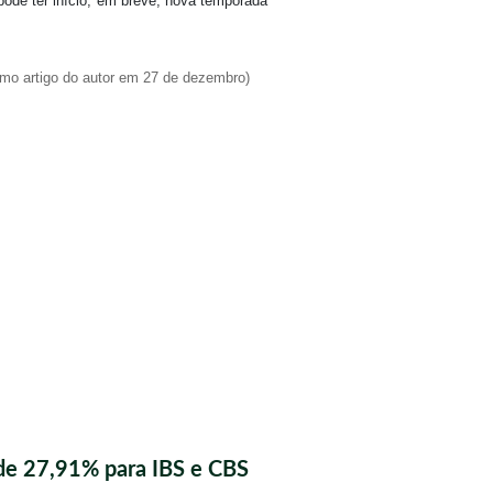
ode ter início, em breve, nova temporada
ximo artigo do autor em 27 de dezembro)
de 27,91% para IBS e CBS