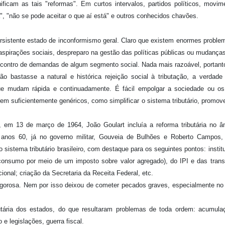
ficam as tais "reformas". Em curtos intervalos, partidos políticos, movime
", "não se pode aceitar o que aí está" e outros conhecidos chavões.
ersistente estado de inconformismo geral. Claro que existem enormes proble
aspirações sociais, despreparo na gestão das políticas públicas ou mudança
contro de demandas de algum segmento social. Nada mais razoável, portanto,
Não bastasse a natural e histórica rejeição social à tributação, a verdad
que mudam rápida e continuadamente. É fácil empolgar a sociedade ou os
orem suficientemente genéricos, como simplificar o sistema tributário, promov
, em 13 de março de 1964, João Goulart incluía a reforma tributária no â
anos 60, já no governo militar, Gouveia de Bulhões e Roberto Campos, c
 sistema tributário brasileiro, com destaque para os seguintes pontos: insti
consumo por meio de um imposto sobre valor agregado), do IPI e das tran
onal; criação da Secretaria da Receita Federal, etc.
gorosa. Nem por isso deixou de cometer pecados graves, especialmente no
utária dos estados, do que resultaram problemas de toda ordem: acumula
 e legislações, guerra fiscal.