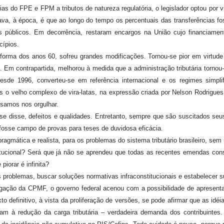
ias do FPE e FPM a tributos de natureza regulatória, o legislador optou por v
nava, à época, é que ao longo do tempo os percentuais das transferências
os públicos. Em decorrência, restaram encargos na União cujo financiamen
cípios.
 reforma dos anos 60, sofreu grandes modificações. Tornou-se pior em virtu
s. Em contrapartida, melhorou à medida que a administração tributária tor
sde 1996, converteu-se em referência internacional e os regimes simpl
o velho complexo de vira-latas, na expressão criada por Nelson Rodrigues
ssamos nos orgulhar.
o se disse, defeitos e qualidades. Entretanto, sempre que são suscitados se
 fosse campo de provas para teses de duvidosa eficácia.
ragmática e realista, para os problemas do sistema tributário brasileiro, se
ucional? Será que já não se aprendeu que todas as recentes emendas consti
iorar é infinita?
os problemas, buscar soluções normativas infraconstitucionais e estabelecer 
gação da CPMF, o governo federal acenou com a possibilidade de apresent
xto definitivo, à vista da proliferação de versões, se pode afirmar que as id
am à redução da carga tributária – verdadeira demanda dos contribuintes.