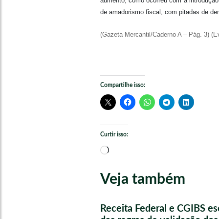
aumento, como ocorreu com a introdução 
de amadorismo fiscal, com pitadas de de
(Gazeta Mercantil/Caderno A – Pág. 3) (Ev
Compartilhe isso:
Curtir isso:
Carregando...
Veja também
Receita Federal e CGIBS e