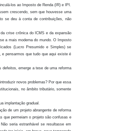
inculá-los ao Imposto de Renda (IR) e IPI.
 fossem crescendo, sem que houvesse uma
to se deu à conta de contribuições, não
de da crise crônica do ICMS e da expansão
nou-se a mais moderna do mundo. O Imposto
ificados (Lucro Presumido e Simples) se
, e pensarmos que tudo que aqui existe é
us defeitos, emerge a tese de uma reforma
m introduzir novos problemas? Por que essa
tucionais, no âmbito tributário, somente
sua implantação gradual.
ação de um projeto abrangente de reforma
éias que permeiam o projeto são confusas e
 Não seria estranhável se resultasse em