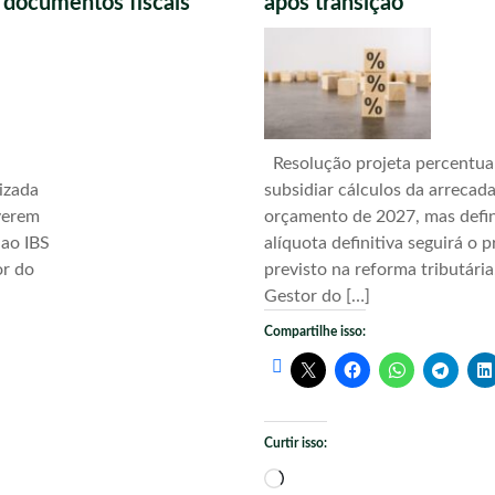
s documentos fiscais
após transição
Resolução projeta percentua
izada
subsidiar cálculos da arrecad
verem
orçamento de 2027, mas defi
 ao IBS
alíquota definitiva seguirá o 
or do
previsto na reforma tributári
Gestor do […]
Compartilhe isso:
Curtir isso:
Carregando...