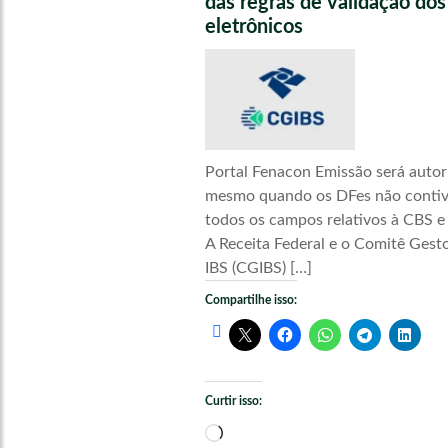
das regras de validação do
eletrônicos
Portal Fenacon Emissão será autor
mesmo quando os DFes não conti
todos os campos relativos à CBS e
A Receita Federal e o Comitê Gest
IBS (CGIBS) […]
Compartilhe isso:
Curtir isso:
Carregando...