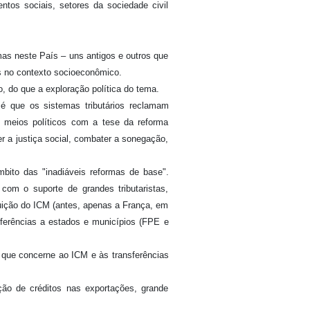
ntos sociais, setores da sociedade civil
mas neste País – uns antigos e outros que
s no contexto socioeconômico.
 do que a exploração política do tema.
e é que os sistemas tributários reclamam
 meios políticos com a tese da reforma
er a justiça social, combater a sonegação,
mbito das "inadiáveis reformas de base".
om o suporte de grandes tributaristas,
tuição do ICM (antes, apenas a França, em
sferências a estados e municípios (FPE e
 que concerne ao ICM e às transferências
ção de créditos nas exportações, grande