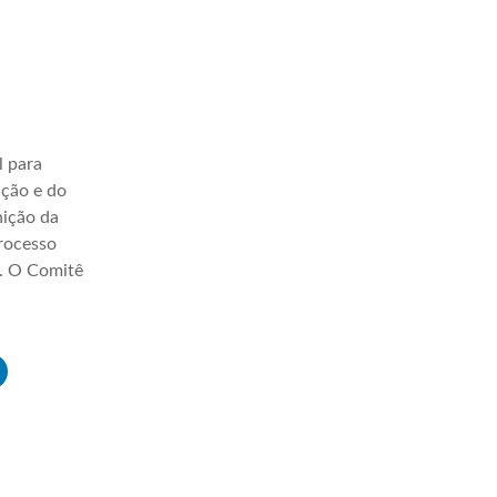
l para
ação e do
nição da
processo
a. O Comitê