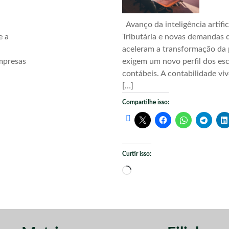
Avanço da inteligência artific
e a
Tributária e novas demandas d
aceleram a transformação da 
mpresas
exigem um novo perfil dos esc
contábeis. A contabilidade vi
[…]
Compartilhe isso:
Curtir isso:
Carregando...