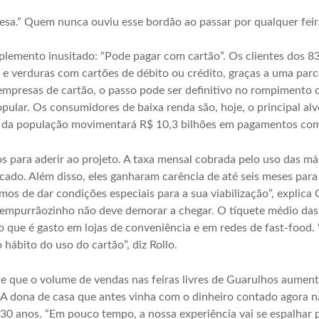
esa.” Quem nunca ouviu esse bordão ao passar por qualquer feira
lemento inusitado: “Pode pagar com cartão”. Os clientes dos 8
e verduras com cartões de débito ou crédito, graças a uma parcer
empresas de cartão, o passo pode ser definitivo no rompimento 
opular. Os consumidores de baixa renda são, hoje, o principal a
 da população movimentará R$ 10,3 bilhões em pagamentos com
 para aderir ao projeto. A taxa mensal cobrada pelo uso das máq
ado. Além disso, eles ganharam carência de até seis meses para
os de dar condições especiais para a sua viabilização”, explica C
mpurrãozinho não deve demorar a chegar. O tíquete médio das c
o que é gasto em lojas de conveniência e em redes de fast-food.
 hábito do uso do cartão”, diz Rollo.
 de que o volume de vendas nas feiras livres de Guarulhos aume
A dona de casa que antes vinha com o dinheiro contado agora nã
30 anos. “Em pouco tempo, a nossa experiência vai se espalhar p