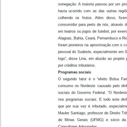
sonegação. A maioria passou por um pr
havia ocorrido com as das outras regi
colhendo os frutos. Além disso, fize
consumidor para perto de nós, através d
em teatros ou jogos de futebol, por exem
Alagoas, Bahia, Ceará, Pernambuco e Rio 
foram pioneiros na aproximação com o co
pessoal do Sudeste, especialmente em 
logo”, disse Lina, em alusão ao projeto p
por créditos tributários.
Programas sociais
O segundo fator é o “efeito Bolsa Fam
consumo no Nordeste causado pelo dinh
sociais do Governo Federal. “O Nordes
nos programas sociais. E todo este din
que por sua vez é tributado, especialm
Mauler Santiago, professor de Direito Tri
de Minas Gerais (UFMG) e sócio da 
Consultores Advogados.