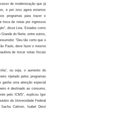
ocesso de modernização que já
ões, e por isso agora estamos
mos programas para trazer o
e troca de notas por ingressos
plo”, disse Lina. Estados como
Grande do Norte, entre outros,
nsumidor. “Deu tão certo que o
São Paulo, deve fazer o mesmo
aulista de trocar notas fiscais
ília”, ou seja, o aumento do
eiro injetado pelos programas
te ganha uma atenção especial
heiro é destinado ao consumo,
ente pelo ICMS”, explicou Igor
butário da Universidade Federal
Sacha Calmon, Isabel Derzi