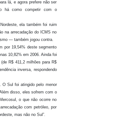
ra lá, e agora prefere não ser
não há como competir com o
 Nordeste, ela também foi ruim
gião na arrecadação do ICMS no
vismo — também jogou contra.
am por 19,54% deste segmento
enas 10,82% em 2006. Ainda foi
u (de R$ 411,2 milhões para R$
tendência inversa, respondendo
 O Sul foi atingido pelo menor
 Além disso, eles sofrem com o
Mercosul, o que não ocorre no
 arrecadação com petróleo, por
rdeste, mas não no Sul”.