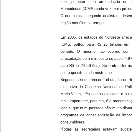
consiga obter uma arrecadação do I
Mercadorias (ICMS) cada vez mais próxi
O que indica, segundo analistas, dese
região nos últimos tempos.
Em 2005, os estados do Nordeste arrec
ICMS. Saltou para R$ 26 bilhões em
período. O mesmo não ocorreu com 
arrecadação com o imposto só subiu 4,9
para R$ 27,24 bilhões). Se o ritmo for m
neste quesito ainda neste ano.
Segundo a secretária de Tributação do Ri
executiva do Conselho Nacional de Polí
Maria Vieira, três pontos explicam a puja
mais importante, para ela, é a moderniza
locais, que num passado não muito dista
programas de conscientização da import
consumidores.
“Todas as secretarias estavam sucate