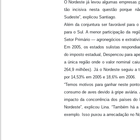
O Nordeste já levou algumas empresas pa
tão incisiva nesta questão porque 
Sudeste”, explicou Santiago.
Além da conjuntura ser favorável para o
para o Sul. A menor participação da re
Setor Primário — agronegócios e extrati
Em 2005, os estados sulistas respondi
do imposto estadual, Despencou para ap
a única região onde o valor nominal cai
264,9 milhões). Já o Nordeste seguiu a 
por 14,53% em 2005 e 18,6% em 2006.
“Temos motivos para ganhar neste ponto.
consumo de aves devido à gripe aviária.
impacto da concorrência dos países do 
Nordeste”, explicou Lina. “Também há a
exemplo. Isso puxou a arrecadação no No