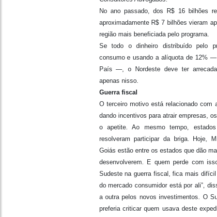
No ano passado, dos R$ 16 bilhões re
aproximadamente R$ 7 bilhões vieram ap
região mais beneficiada pelo programa.
Se todo o dinheiro distribuído pelo 
consumo e usando a alíquota de 12% —
País —, o Nordeste deve ter arrecad
apenas nisso.
Guerra fiscal
O terceiro motivo está relacionado com a
dando incentivos para atrair empresas, o
o apetite. Ao mesmo tempo, estados
resolveram participar da briga. Hoje, 
Goiás estão entre os estados que dão mais
desenvolverem. E quem perde com isso
Sudeste na guerra fiscal, fica mais difíci
do mercado consumidor está por ali”, dis
a outra pelos novos investimentos. O S
preferia criticar quem usava deste exped