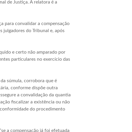
al de Justiça. A relatora é a
ça para convalidar a compensação
s julgadores do Tribunal e, após
íquido e certo não amparado por
tes particulares no exercício das
 da súmula, corrobora que é
ária, conforme dispõe outra
assegure a convalidação da quantia
ção fiscalizar a existência ou não
a conformidade do procedimento
 “se a compensação já foi efetuada