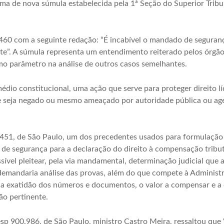
tema de nova súmula estabelecida pela 1ª Seção do Superior Tribun
460 com a seguinte redação: “É incabível o mandado de seguran
inte”. A súmula representa um entendimento reiterado pelos órgão
omo parâmetro na análise de outros casos semelhantes.
io constitucional, uma ação que serve para proteger direito l
 seja negado ou mesmo ameaçado por autoridade pública ou agen
451, de São Paulo, um dos precedentes usados para formulação
de segurança para a declaração do direito à compensação tribut
ível pleitear, pela via mandamental, determinação judicial que 
emandaria análise das provas, além do que compete à Administra
 a exatidão dos números e documentos, o valor a compensar e 
ão pertinente.
sp 900.986, de São Paulo, ministro Castro Meira, ressaltou que