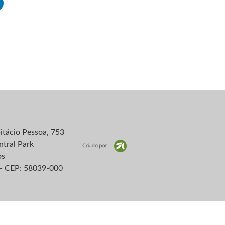
itácio Pessoa, 753
ntral Park
os
– CEP: 58039-000