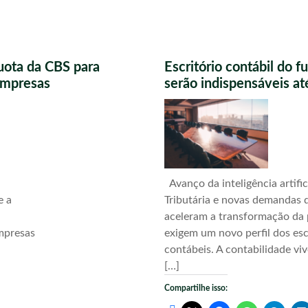
uota da CBS para
Escritório contábil do 
 empresas
serão indispensáveis a
Avanço da inteligência artific
e a
Tributária e novas demandas d
aceleram a transformação da 
mpresas
exigem um novo perfil dos esc
contábeis. A contabilidade vi
[…]
Compartilhe isso: