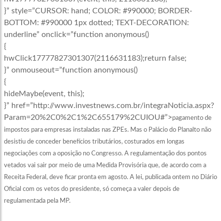
}” style=”CURSOR: hand; COLOR: #990000; BORDER-
BOTTOM: #990000 1px dotted; TEXT-DECORATION:
underline” onclick=”function anonymous()
{
hwClick17777827301307(2116631183);return false;
}” onmouseout=”function anonymous()
{
hideMaybe(event, this);
}” href=”http://www.investnews.com.br/integraNoticia.aspx?
Param=20%2C0%2C1%2C655179%2CUIOU#”>
pagamento
de
impostos para empresas instaladas nas ZPEs. Mas o Palácio do Planalto não
desistiu de conceder benefícios tributários, costurados em longas
negociações com a oposição no Congresso. A regulamentação dos pontos
vetados vai sair por meio de uma Medida Provisória que, de acordo com a
Receita Federal, deve ficar pronta em agosto. A lei, publicada ontem no Diário
Oficial com os vetos do presidente, só começa a valer depois de
regulamentada pela MP.