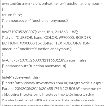
<a oncontextmenu="function anonymous()
texto também previa
{
return false;
}” onmouseover=”function anonymous()
{
hw3710705260307(event, this, 2116631183);
}” style=”CURSOR: hand; COLOR: #990000; BORDER-
BOTTOM: #990000 1px dotted; TEXT-DECORATION:
underline” onclick=”function anonymous()
{
hwClick3710705260307(2116631183);return false;
}” onmouseout=”function anonymous()
{
hideMaybe(event, this);
}” href=”http://www.investnews.com.br/integraNoticia.aspx?
Param=20%2C0%2C1%2C655179%2CUIOU#”>
descontos
em
vários outros impostos, como Imposto de Importação, Imposto sobre
Produtos Industrializados (IPI), o Adicional ao Frete para Renovação da