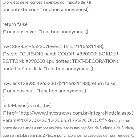
<a
O projeto de lei concedia isenção do Imposto de
oncontextmenu="function anonymous()
{
return false;
}” onmouseover=”function anonymous()
{
hw13898549652307(event, this, 2116631183);
}” style=”CURSOR: hand; COLOR: #990000; BORDER-
BOTTOM: #990000 1px dotted; TEXT-DECORATION:
underline” onclick=”function anonymous()
{
hwClick13898549652307(2116631183);return false;
}” onmouseout=”function anonymous()
{
hideMaybe(event, this);
}” href=”http://www.investnews.com.br/integraNoticia.aspx?
Param=20%2C0%2C1%2C655179%2CUIOU#”>
Renda
por um
prazo de dez anos a empresas localizadas nas regiões da Sudene e da Sudam,
que se instalassem nas ZPEs, e por cinco anos no caso das demais regiões. O