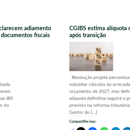
sclarecem adiamento
CGIBS estima alíquota 
s documentos fiscais
após transição
Resolução projeta percentua
izada
subsidiar cálculos da arrecad
verem
orçamento de 2027, mas defi
 ao IBS
alíquota definitiva seguirá o 
or do
previsto na reforma tributári
Gestor do […]
Compartilhe isso: