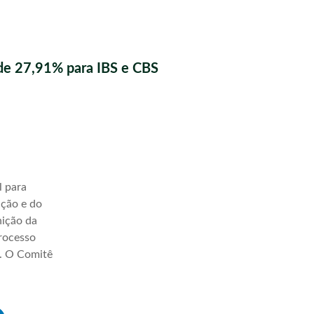
de 27,91% para IBS e CBS
l para
ação e do
nição da
processo
a. O Comitê