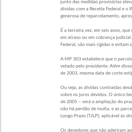
junto das medidas provisórias elev
dívidas com a Receita Federal e o 
generosa de reparcelamento, aprov
É a terceira vez, em seis anos, qu
em atraso ou em cobrança judicial.
Federal, são mais rígidas e evitam 
A MP 303 estabelece que o parcel
vetado pelo presidente. Além disso
de 2003, mesma data de corte estip
Ou seja, as dívidas contraídas de
sobre os juros devidos. O único b
de 2005 – será a ampliação do pra
não há perdão de multa, e as parcel
Longo Prazo (TJLP), aplicável às dí
Os devedores que não aderiram ao 