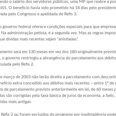
ando o salário dos servidores públicos, uma MP que reabre a po
INSS. O benefício havia sido prometido há 18 dias pelo president
ada pelo Congresso e apelidada de Refis 3.
e o governo federal oferece condições especiais para que empres
 Na administração petista, é a segunda vez. Mas as regras impos
que dívidas mais recentes sejam “anistiadas”.
amento será em 130 meses em vez dos 180 originalmente previst
, o governo restringiu a abrangência do parcelamento aos débit
ulada pelo Refis 2.
sde março de 2003 não terão direito a parcelamento com descon
enefício extra concedido aos débitos mais recentes – entre 1º d
zo de parcelamento previsto anteriormente em lei, de 60 meses p
as são corrigidas pela taxa básica de juros da economia, a Selic
vidas mais antigas.
Refis 2 ou foram excluídos do programa por inadimplência poder