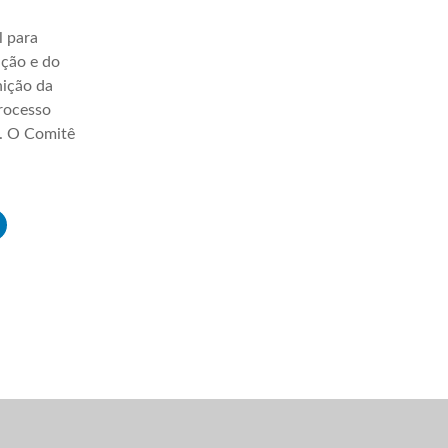
l para
ação e do
nição da
processo
a. O Comitê