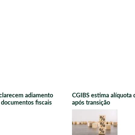
sclarecem adiamento
CGIBS estima alíquota 
s documentos fiscais
após transição