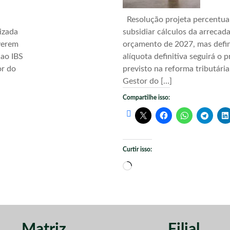
Resolução projeta percentua
izada
subsidiar cálculos da arrecad
verem
orçamento de 2027, mas defi
 ao IBS
alíquota definitiva seguirá o 
or do
previsto na reforma tributári
Gestor do […]
Compartilhe isso:
Curtir isso:
Carregando...
Matriz
Filial