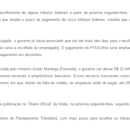
colhimento de alguns tributos federais a partir da próxima segunda-feira. 
a que amplia o prazo de pagamento de cinco tributos federais, medida que 
.
lgado, o governo já havia anunciado que iria dar mais dez dias para o recolh
ronal como a recolhida do empregado). O pagamento do PIS/Cofins será ampl
 pagamento em dezembro.
da pelo ministro Guido Mantega (Fazenda), o governo vai deixar R$ 21 bil
mpresas recorram a empréstimos bancários. Esses recursos funcionam como
ento em que, diante da falta de crédito, as empresas terão de pagar, até 2
a publicação no "Diário Oficial" da União, na próxima segunda-feira, segundo
ileiro de Planejamento Tributário), com mais prazo para recolher os tribu