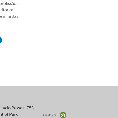
profissão e
ritórios
ve uma das
itácio Pessoa, 753
ntral Park