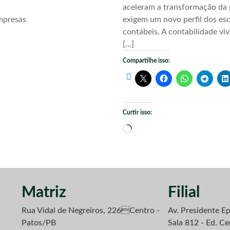
aceleram a transformação da 
mpresas
exigem um novo perfil dos esc
contábeis. A contabilidade vi
[…]
Compartilhe isso:
Curtir isso:
Carregando...
Matriz
Filial
Rua Vidal de Negreiros, 226Centro -
Av. Presidente Ep
Patos/PB
Sala 812 - Ed. Ce